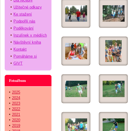
Dia recepty
Užitečné odkazy
Ke stažení
Podpořili nás
Poděkování
Inzulínek v médiích
Návštěvní kniha
Kontakt
Pomáháme si
GIVT
Fotoalbum
2025
2024
2023
2022
2021
2020
2019