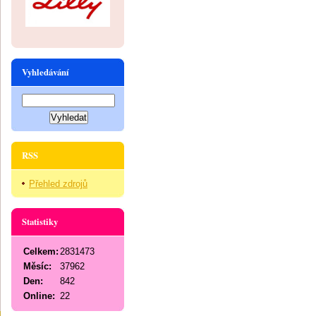
Vyhledávání
RSS
Přehled zdrojů
Statistiky
Celkem:
2831473
Měsíc:
37962
Den:
842
Online:
22