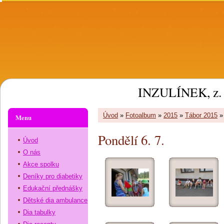
INZULÍNEK, z. 
Úvod
»
Fotoalbum
»
2015
»
Tábor 2015
Menu
Pondělí 6. 7.
Úvod
O nás
Akce spolku
Deníky pro diabetiky
Edukační přednášky
Dětské dia ambulance
Dia tabulky