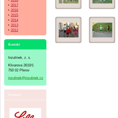
2018
2017
2016
2015
2014
2013
2012
Kontakt
Inzulínek, z. s.
Klivarova 2610/1
750 02 Přerov
inzulinek@inzulinek.cz
Partneři