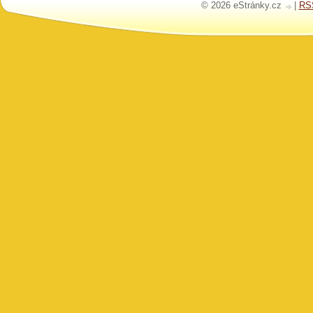
© 2026 eStránky.cz
|
RS