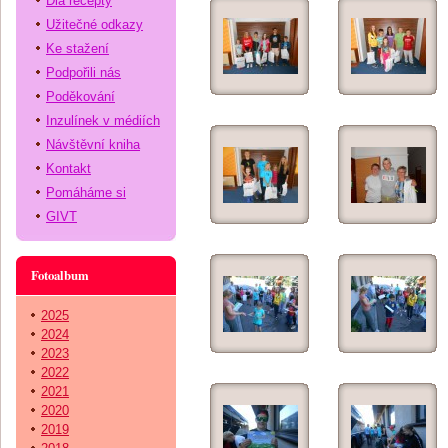
Dia recepty
Užitečné odkazy
Ke stažení
Podpořili nás
Poděkování
Inzulínek v médiích
Návštěvní kniha
Kontakt
Pomáháme si
GIVT
Fotoalbum
2025
2024
2023
2022
2021
2020
2019