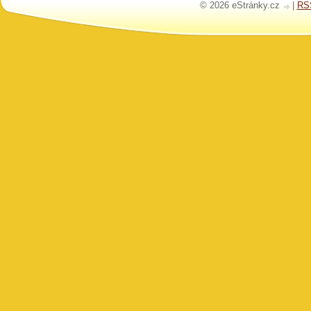
© 2026 eStránky.cz
|
RS