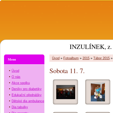
INZULÍNEK, z. 
Úvod
»
Fotoalbum
»
2015
»
Tábor 2015
Menu
Sobota 11. 7.
Úvod
O nás
Akce spolku
Deníky pro diabetiky
Edukační přednášky
Dětské dia ambulance
Dia tabulky