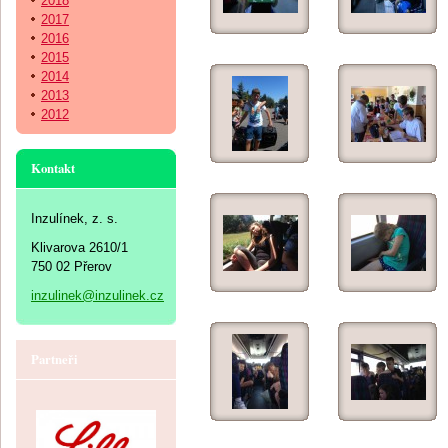
2018
2017
2016
2015
2014
2013
2012
Kontakt
Inzulínek, z. s.
Klivarova 2610/1
750 02 Přerov
inzulinek@inzulinek.cz
Partneři