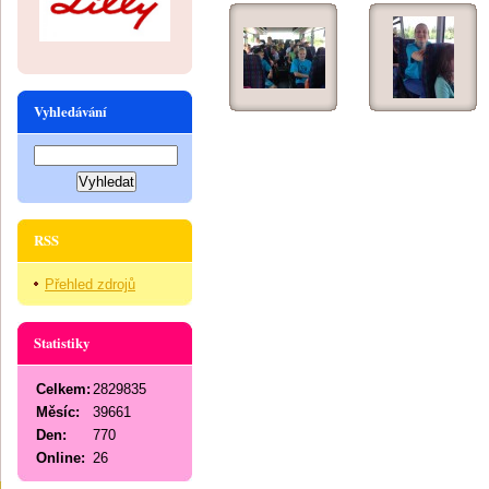
Vyhledávání
RSS
Přehled zdrojů
Statistiky
Celkem:
2829835
Měsíc:
39661
Den:
770
Online:
26