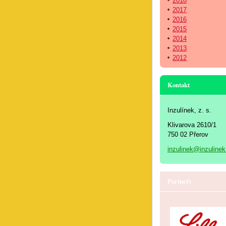
2018
2017
2016
2015
2014
2013
2012
Kontakt
Inzulínek, z. s.
Klivarova 2610/1
750 02 Přerov
inzulinek@inzulinek
Partneři