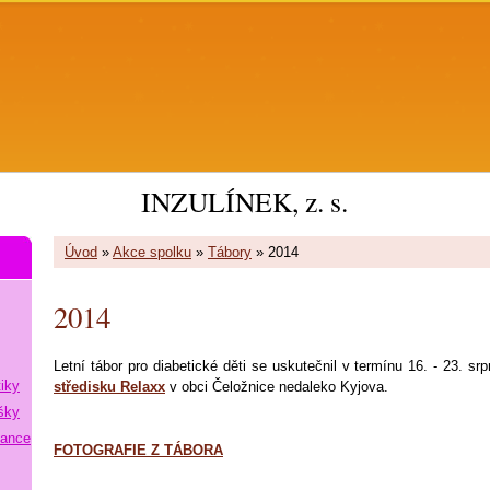
INZULÍNEK, z. s.
Úvod
»
Akce spolku
»
Tábory
»
2014
2014
Letní tábor pro diabetické děti se uskutečnil v termínu 16. - 23. s
tiky
středisku Relaxx
v obci Čeložnice nedaleko Kyjova.
šky
lance
FOTOGRAFIE Z TÁBORA