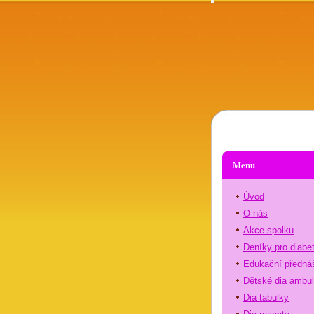
Menu
Úvod
O nás
Akce spolku
Deníky pro diabe
Edukační předná
Dětské dia ambu
Dia tabulky