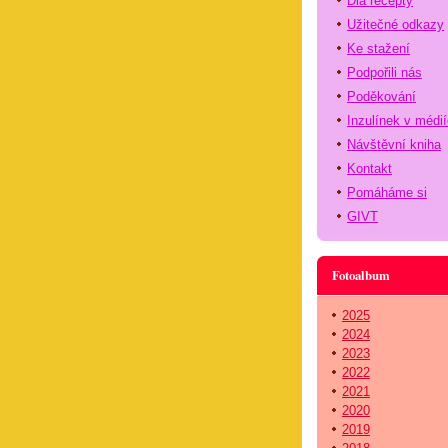
Dia recepty
Užitečné odkazy
Ke stažení
Podpořili nás
Poděkování
Inzulínek v médi
Návštěvní kniha
Kontakt
Pomáháme si
GIVT
Fotoalbum
2025
2024
2023
2022
2021
2020
2019