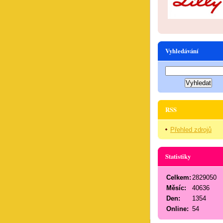
Vyhledávání
RSS
Přehled zdrojů
Statistiky
Celkem:
2829050
Měsíc:
40636
Den:
1354
Online:
54