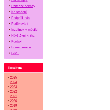
Dia recepty
Užitečné odkazy
Ke stažení
Podpořili nás
Poděkování
Inzulínek v médiích
Návštěvní kniha
Kontakt
Pomáháme si
GIVT
Fotoalbum
2025
2024
2023
2022
2021
2020
2019