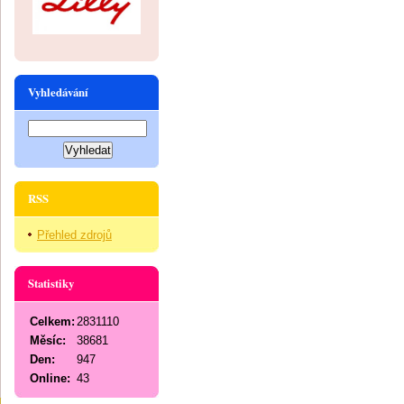
Vyhledávání
RSS
Přehled zdrojů
Statistiky
Celkem:
2831110
Měsíc:
38681
Den:
947
Online:
43