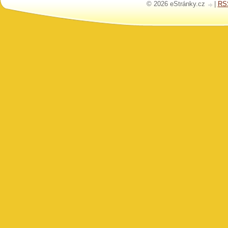
© 2026 eStránky.cz
|
RS