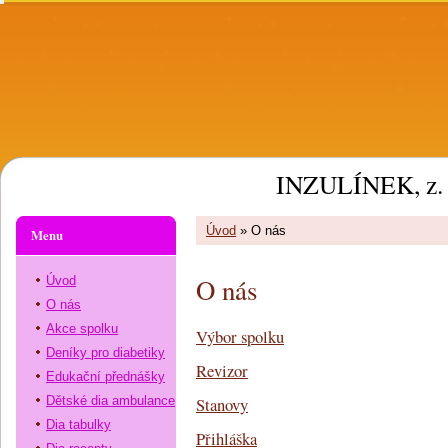
INZULÍNEK, z. 
Úvod
»
O nás
Menu
O nás
Úvod
O nás
Akce spolku
Výbor spolku
Deníky pro diabetiky
Revizor
Edukační přednášky
Dětské dia ambulance
Stanovy
Dia tabulky
Přihláška