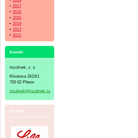
2018
2017
2016
2015
2014
2013
2012
Kontakt
Inzulínek, z. s.
Klivarova 2610/1
750 02 Přerov
inzulinek@inzulinek.cz
Partneři