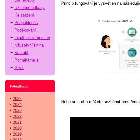
Dia recepty
Princip fungování je vysvětlen na následují
Užitečné odkazy
Ke stažení
Podpořili nás
Poděkování
Inzulínek v médiích
Návštěvní kniha
Kontakt
Pomáháme si
GIVT
Fotoalbum
2025
Nebo se s ním můžete seznámit prostředni
2024
2023
2022
2021
2020
2019