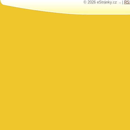
© 2026 eStránky.cz
|
RS