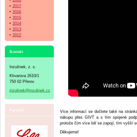
2018
2017
2016
2015
2014
2013
2012
Kontakt
Inzulínek, z. s.
Klivarova 2610/1
750 02 Přerov
inzulinek@inzulinek.cz
Partneři
Více informací se dočtete také na strán
nákupu přes GIVT a s tím spojené podp
protože čím více lidí se zapojí, tím vyšší
Děkujeme!