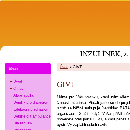
INZULÍNEK, z. 
Úvod
»
GIVT
Menu
GIVT
Úvod
O nás
Akce spolku
Máme pro Vás novinku, která nám všem p
Deníky pro diabetiky
činnost Inzulínku. Přidali jsme se do proj
nichž se běžně nakupuje (například BAŤA
Edukační přednášky
organizace. Stačí, když Vaše příští 
Dětské dia ambulance
provedete přes portál GIVT, a část peněz z
Dia tabulky
byste Vy zaplatili cokoli navíc.