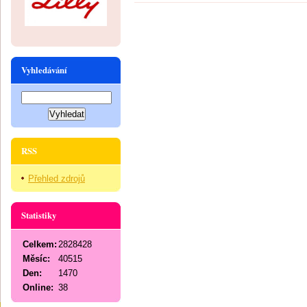
Vyhledávání
RSS
Přehled zdrojů
Statistiky
Celkem:
2828428
Měsíc:
40515
Den:
1470
Online:
38