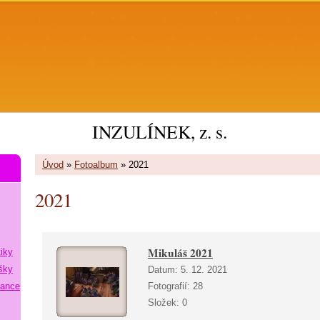
INZULÍNEK, z. s.
Úvod
»
Fotoalbum
»
2021
2021
Mikuláš 2021
tiky
šky
Datum:
5. 12. 2021
lance
Fotografií:
28
Složek:
0