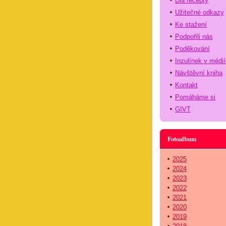
Dia recepty
Užitečné odkazy
Ke stažení
Podpořili nás
Poděkování
Inzulínek v médi
Návštěvní kniha
Kontakt
Pomáháme si
GIVT
Fotoalbum
2025
2024
2023
2022
2021
2020
2019