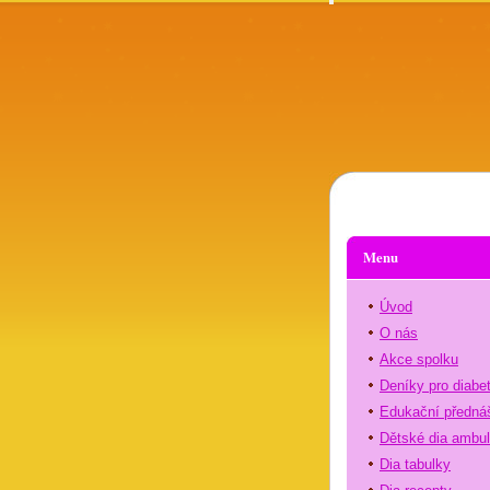
Menu
Úvod
O nás
Akce spolku
Deníky pro diabe
Edukační předná
Dětské dia ambu
Dia tabulky