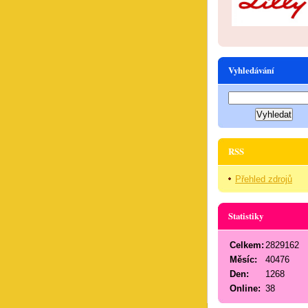
Vyhledávání
RSS
Přehled zdrojů
Statistiky
Celkem:
2829162
Měsíc:
40476
Den:
1268
Online:
38