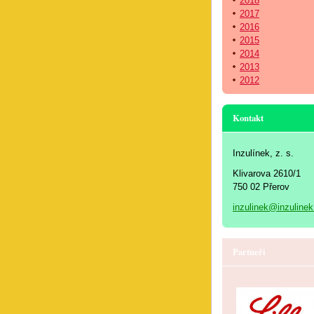
2018
2017
2016
2015
2014
2013
2012
Kontakt
Inzulínek, z. s.
Klivarova 2610/1
750 02 Přerov
inzulinek@inzulinek
Partneři