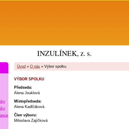
INZULÍNEK, z. s.
Úvod
»
O nás
»
Výbor spolku
VÝBOR SPOLKU
Předseda:
Alena Jouklová
Místopředseda:
tiky
Alena Kadlčáková
šky
Člen výboru:
lance
Miloslava Zajíčková