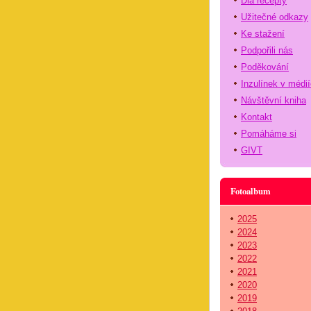
Dia recepty
Užitečné odkazy
Ke stažení
Podpořili nás
Poděkování
Inzulínek v médi
Návštěvní kniha
Kontakt
Pomáháme si
GIVT
Fotoalbum
2025
2024
2023
2022
2021
2020
2019