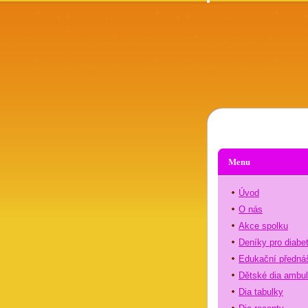
Menu
Úvod
O nás
Akce spolku
Deníky pro diabe
Edukační předná
Dětské dia ambu
Dia tabulky