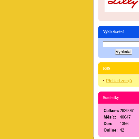
Vyhledávání
RSS
Přehled zdrojů
Statistiky
Celkem:
2829061
Měsíc:
40647
Den:
1356
Online:
42