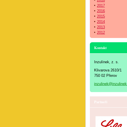
2018
2017
2016
2015
2014
2013
2012
Kontakt
Inzulínek, z. s.
Klivarova 2610/1
750 02 Přerov
inzulinek@inzulinek
Partneři