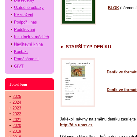
Dia recepty
Užitečné odkazy
BLOK
(náhradní 
Ke stažení
Podpořili nás
Poděkování
Inzulínek v médiích
Návštěvní kniha
► STARŠÍ TYP DENÍKU
Kontakt
Pomáháme si
GIVT
Deník ve formá
Fotoalbum
Deník ve formá
2025
2024
2023
2022
Jakékoli návrhy na změnu deníku zasílejte
2021
http://dia.unas.cz
.
2020
2019
Děkujeme Hryzalkovi, tvůrci deníku pro di