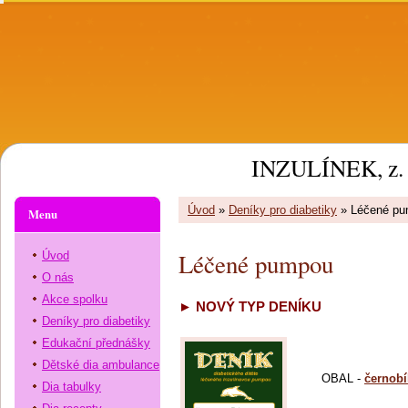
INZULÍNEK, z. 
Úvod
»
Deníky pro diabetiky
»
Léčené p
Menu
Léčené pumpou
Úvod
O nás
Akce spolku
► NOVÝ TYP DENÍKU
Deníky pro diabetiky
Edukační přednášky
Dětské dia ambulance
OBAL -
černobí
Dia tabulky