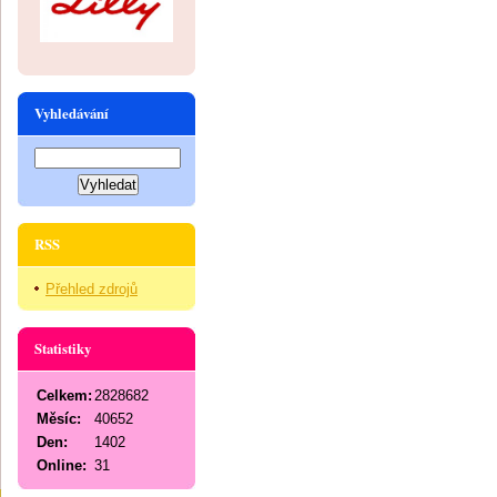
Vyhledávání
RSS
Přehled zdrojů
Statistiky
Celkem:
2828682
Měsíc:
40652
Den:
1402
Online:
31