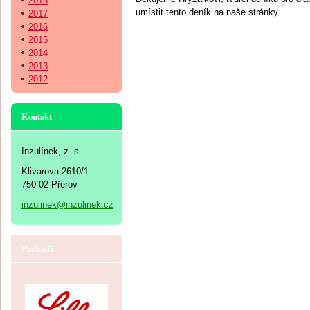
2018
umístit tento deník na naše stránky.
2017
2016
2015
2014
2013
2012
Kontakt
Inzulínek, z. s.
Klivarova 2610/1
750 02 Přerov
inzulinek@inzulinek.cz
Partneři