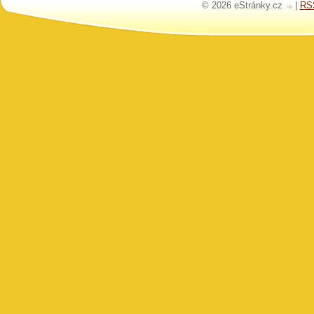
© 2026 eStránky.cz
|
RS