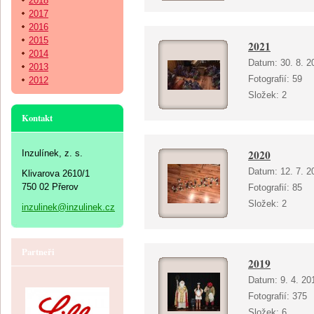
2018
2017
2016
2015
2021
2014
Datum:
30. 8. 2
2013
Fotografií:
59
2012
Složek:
2
Kontakt
2020
Inzulínek, z. s.
Datum:
12. 7. 2
Klivarova 2610/1
750 02 Přerov
Fotografií:
85
Složek:
2
inzulinek@inzulinek.cz
Partneři
2019
Datum:
9. 4. 20
Fotografií:
375
Složek:
6