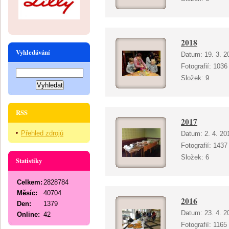
2018
Vyhledávání
Datum:
19. 3. 2
Fotografií:
1036
Složek:
9
RSS
2017
Přehled zdrojů
Datum:
2. 4. 20
Fotografií:
1437
Složek:
6
Statistiky
Celkem:
2828784
Měsíc:
40704
2016
Den:
1379
Datum:
23. 4. 2
Online:
42
Fotografií:
1165