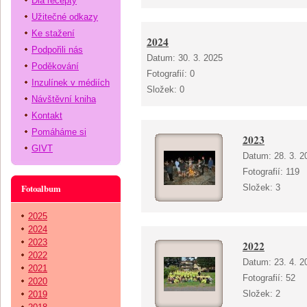
Dia recepty
Užitečné odkazy
Ke stažení
2024
Podpořili nás
Datum:
30. 3. 2025
Poděkování
Fotografií:
0
Inzulínek v médiích
Složek:
0
Návštěvní kniha
Kontakt
Pomáháme si
2023
GIVT
Datum:
28. 3. 2
Fotografií:
119
Fotoalbum
Složek:
3
2025
2024
2023
2022
2022
Datum:
23. 4. 2
2021
Fotografií:
52
2020
Složek:
2
2019