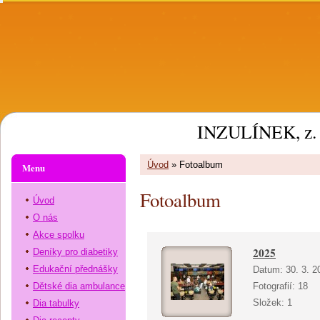
INZULÍNEK, z. 
Úvod
»
Fotoalbum
Menu
Fotoalbum
Úvod
O nás
Akce spolku
2025
Deníky pro diabetiky
Edukační přednášky
Datum:
30. 3. 2
Dětské dia ambulance
Fotografií:
18
Složek:
1
Dia tabulky