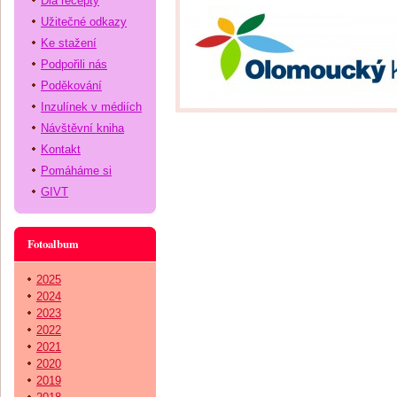
Dia recepty
Užitečné odkazy
Ke stažení
Podpořili nás
Poděkování
Inzulínek v médiích
Návštěvní kniha
Kontakt
Pomáháme si
GIVT
Fotoalbum
2025
2024
2023
2022
2021
2020
2019