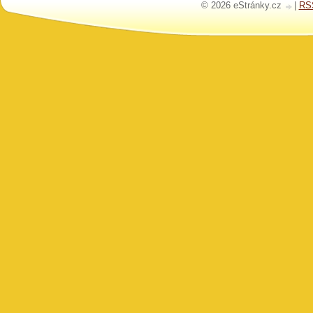
© 2026 eStránky.cz
|
RS