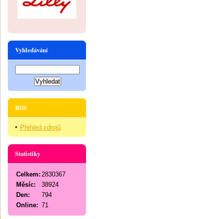
Vyhledávání
RSS
Přehled zdrojů
Statistiky
Celkem:
2830367
Měsíc:
38924
Den:
794
Online:
71