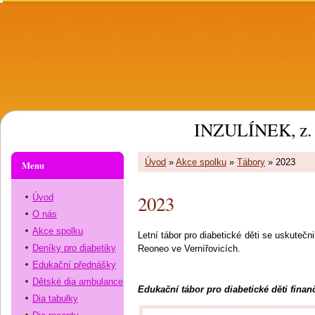
INZULÍNEK, z. 
Úvod
»
Akce spolku
»
Tábory
»
2023
Menu
2023
Úvod
O nás
Akce spolku
Letní tábor pro diabetické děti se uskutečn
Deníky pro diabetiky
Reoneo ve Vernířovicích.
Edukační přednášky
Dětské dia ambulance
Edukační tábor pro diabetické děti fina
Dia tabulky