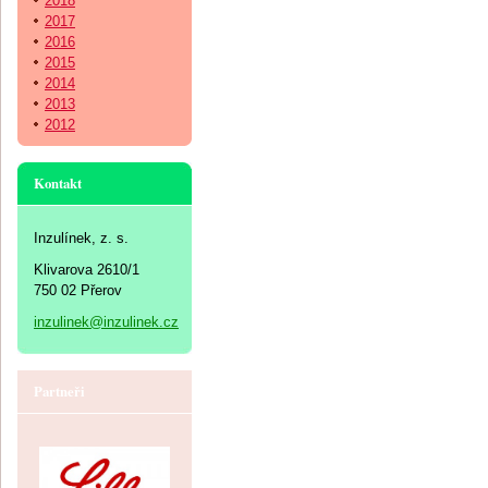
2018
2017
2016
2015
2014
2013
2012
Kontakt
Inzulínek, z. s.
Klivarova 2610/1
750 02 Přerov
inzulinek@inzulinek.cz
Partneři