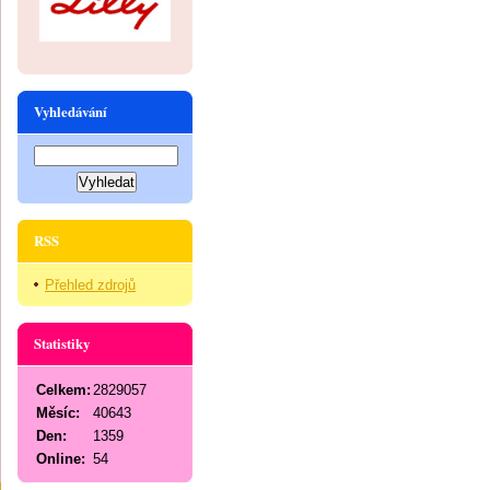
Vyhledávání
RSS
Přehled zdrojů
Statistiky
Celkem:
2829057
Měsíc:
40643
Den:
1359
Online:
54