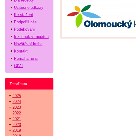
Dia recepty
Užitečné odkazy
Ke stažení
Podpořili nás
Poděkování
Inzulínek v médiích
Návštěvní kniha
Kontakt
Pomáháme si
GIVT
Fotoalbum
2025
2024
2023
2022
2021
2020
2019