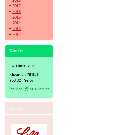
2018
2017
2016
2015
2014
2013
2012
Kontakt
Inzulínek, z. s.
Klivarova 2610/1
750 02 Přerov
inzulinek@inzulinek.cz
Partneři