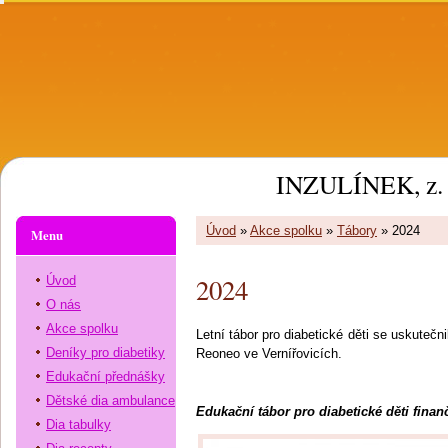
INZULÍNEK, z. 
Úvod
»
Akce spolku
»
Tábory
»
2024
Menu
2024
Úvod
O nás
Akce spolku
Letní tábor pro diabetické děti se uskutečn
Deníky pro diabetiky
Reoneo ve Vernířovicích.
Edukační přednášky
Dětské dia ambulance
Edukační tábor pro diabetické děti fina
Dia tabulky