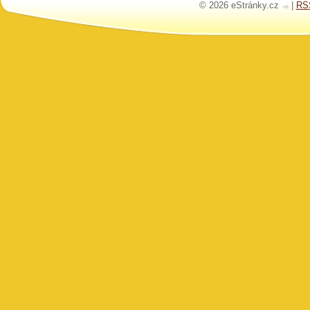
© 2026 eStránky.cz
|
RS