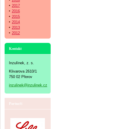
2018
2017
2016
2015
2014
2013
2012
Kontakt
Inzulínek, z. s.
Klivarova 2610/1
750 02 Přerov
inzulinek@inzulinek.cz
Partneři