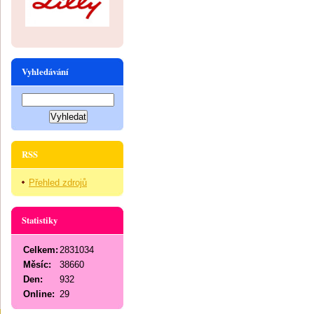
Vyhledávání
RSS
Přehled zdrojů
Statistiky
Celkem:
2831034
Měsíc:
38660
Den:
932
Online:
29