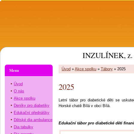
INZULÍNEK, z. 
Úvod
»
Akce spolku
»
Tábory
»
2025
Menu
2025
Úvod
O nás
Akce spolku
Letní tábor pro diabetické děti se uskut
Deníky pro diabetiky
Horské chatě Bílá v obci Bílá.
Edukační přednášky
Dětské dia ambulance
Edukační tábor pro diabetické děti fina
Dia tabulky