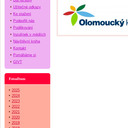
Dia recepty
Užitečné odkazy
Ke stažení
Podpořili nás
Poděkování
Inzulínek v médiích
Návštěvní kniha
Kontakt
Pomáháme si
GIVT
Fotoalbum
2025
2024
2023
2022
2021
2020
2019