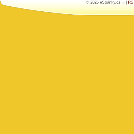
© 2026 eStránky.cz
|
RS