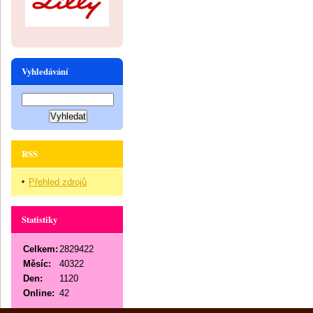
Vyhledávání
RSS
Přehled zdrojů
Statistiky
Celkem:
2829422
Měsíc:
40322
Den:
1120
Online:
42