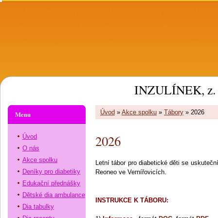
INZULÍNEK, z. 
Úvod
»
Akce spolku
»
Tábory
»
2026
Menu
2026
Úvod
O nás
Akce spolku
Letní tábor pro diabetické děti se uskuteč
Deníky pro diabetiky
Reoneo ve Vernířovicích.
Edukační přednášky
Dětské dia ambulance
INSTRUKCE K TÁBORU:
Dia tabulky