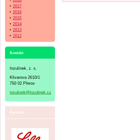
2018
2017
2016
2015
2014
2013
2012
Kontakt
Inzulínek, z. s.
Klivarova 2610/1
750 02 Přerov
inzulinek@inzulinek.cz
Partneři