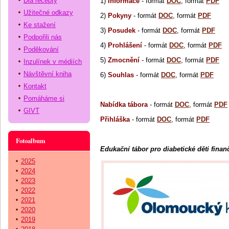
Dia recepty
1)
Informace
- formát
DOC
, formát
PDF
Užitečné odkazy
2)
Pokyny
- formát
DOC
, formát
PDF
Ke stažení
3)
Posudek
- formát
DOC
, formát
PDF
Podpořili nás
4)
Prohlášení
- formát
DOC
, formát
PDF
Poděkování
5)
Zmocnění
- formát
DOC
, formát
PDF
Inzulínek v médiích
Návštěvní kniha
6)
Souhlas
- formát
DOC
, formát
PDF
Kontakt
Pomáháme si
Nabídka tábora
- formát
DOC
, formát
PDF
GIVT
Přihláška
- formát
DOC
, formát
PDF
Fotoalbum
Edukační tábor pro diabetické děti fina
2025
2024
2023
2022
2021
2020
2019