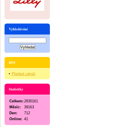
Vyhledávání
RSS
Přehled zdrojů
Statistiky
Celkem:
2830161
Měsíc:
39163
Den:
712
Online:
41