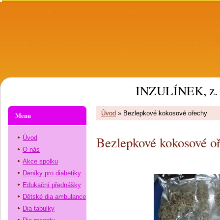
INZULÍNEK, z. 
Úvod
»
Bezlepkové kokosové ořechy
Menu
Bezlepkové kokosové o
Úvod
O nás
Akce spolku
Deníky pro diabetiky
Edukační přednášky
Dětské dia ambulance
Dia tabulky