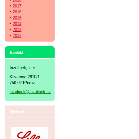
2018
2017
2016
2015
2014
2013
2012
Kontakt
Inzulínek, z. s.
Klivarova 2610/1
750 02 Přerov
inzulinek@inzulinek.cz
Partneři