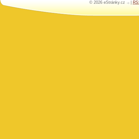
© 2026 eStránky.cz
|
RS