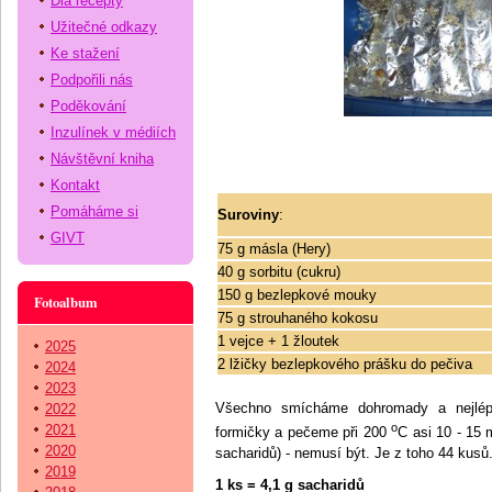
Dia recepty
Užitečné odkazy
Ke stažení
Podpořili nás
Poděkování
Inzulínek v médiích
Návštěvní kniha
Kontakt
Pomáháme si
Suroviny
:
GIVT
75 g másla (Hery)
40 g sorbitu (cukru)
150 g bezlepkové mouky
Fotoalbum
75 g strouhaného kokosu
1 vejce + 1 žloutek
2025
2 lžičky bezlepkového prášku do pečiva
2024
2023
Všechno smícháme dohromady a nejlép
2022
o
2021
formičky a pečeme při 200
C asi 10 - 15
2020
sacharidů) - nemusí být. Je z toho 44 kusů
2019
1 ks = 4,1 g sacharidů