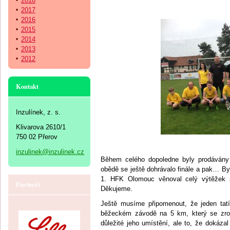
2018
2017
2016
2015
2014
2013
2012
Kontakt
Inzulínek, z. s.
Klivarova 2610/1
750 02 Přerov
inzulinek@inzulinek.cz
Během celého dopoledne byly prodávány
obědě se ještě dohrávalo finále a pak… B
1. HFK Olomouc věnoval celý výtěžek z 
Partneři
Děkujeme.
Ještě musíme připomenout, že jeden tatín
běžeckém závodě na 5 km, který se zro
důležité jeho umístění, ale to, že dokázal