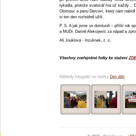
tykadla, protože svatozář má už každý… 
Olomouc a panu Dercovi, který nám nabídl s
si ten den rozhodně užili.
P. S. A jak jsme se domluvili – příští rok 
a MUDr. Darině Aleksijević za nápad a zpro
Ali Jouklová - Inzulínek, z. s.
Všechny zveřejněné fotky ke stažení
ZD
Náhledy fotografií ze složky
Den dětí