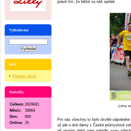
právě tím, že běžel za náš spolek.
Vyhledávání
RSS
Přehled zdrojů
Statistiky
Celkem:
2829681
(zdroj: 
Měsíc:
39864
Den:
800
Pro nás všechny to bylo skvělé odpoledne.
Online:
25
už jde o dvě dámy z České průmyslové zdra
při prvním dešti nám nabídly svou střec