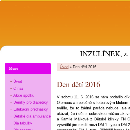
INZULÍNEK, z. 
Úvod
»
Den dětí 2016
Menu
Den dětí 2016
Úvod
O nás
Akce spolku
V sobotu 11. 6. 2016 se nám podařilo dík
Deníky pro diabetiky
Olomouc a společně s fotbalovým klubem 
tvářilo, že to žádná paráda nebude, ale 
Edukační přednášky
ukázat, že i děti s cukrovkou můžou aktiv
Dětské dia ambulance
a Kamile Málkové z Dětské kliniky FN O
Dia tabulky
vysvětlit jim rozdíl mezi DM 1. typu a DM 2.