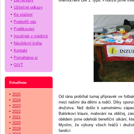
Dia recepty
onemocnění DM 1. typu. Přiblížili jsme vše
Užitečné odkazy
Ke stažení
Podpořili nás
Poděkování
Inzulínek v médiích
Návštěvní kniha
Kontakt
Pomáháme si
GIVT
Fotoalbum
2025
Od rána probíhal turnaj přípravek ve fotba
2024
mezi našimi dia dětmi a rodiči. Díky sponzo
2023
družstva. Než došlo k samotnému zápasu, 
2022
Balónkoví klauni, malování na obličej, zás
2021
obědem jsme odehráli benefiční utkání, kt
2020
Myslím, že výkony všech hráčů i družstva
2019
fandící.