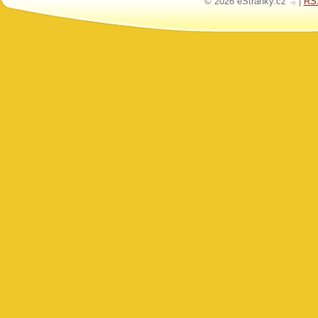
© 2026 eStránky.cz
|
RS