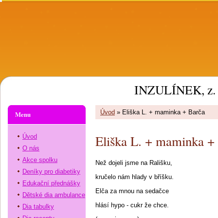
INZULÍNEK, z. 
Úvod
»
Eliška L. + maminka + Barča
Menu
Eliška L. + maminka +
Úvod
O nás
Akce spolku
Než dojeli jsme na Rališku,
Deníky pro diabetiky
kručelo nám hlady v bříšku.
Edukační přednášky
Elča za mnou na sedačce
Dětské dia ambulance
hlásí hypo - cukr že chce.
Dia tabulky