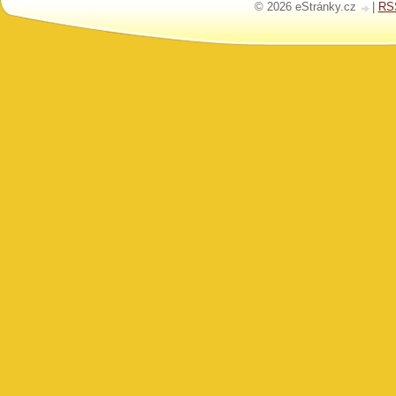
© 2026 eStránky.cz
|
RS