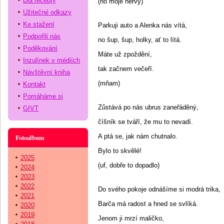
Dia recepty
(no moje nervy)
Užitečné odkazy
Ke stažení
Parkuji auto a Alenka nás vítá,
Podpořili nás
no šup, šup, holky, ať to lítá.
Poděkování
Máte už zpoždění,
Inzulínek v médiích
tak začnem večeří.
Návštěvní kniha
(mňam)
Kontakt
Pomáháme si
Zůstává po nás ubrus zaneřáděný,
GIVT
číšník se tváří, že mu to nevadí.
A ptá se, jak nám chutnalo.
Fotoalbum
Bylo to skvělé!
2025
(uf, dobře to dopadlo)
2024
2023
2022
Do svého pokoje odnášíme si modrá trika,
2021
Barča má radost a hned se svlíká.
2020
2019
Jenom ji mrzí maličko,