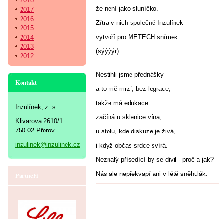
2018
že není jako sluníčko.
2017
2016
Zítra v nich společně Inzulínek
2015
vytvoří pro METECH snímek.
2014
2013
(sýýýýr)
2012
Nestihli jsme přednášky
Kontakt
a to mě mrzí, bez legrace,
takže má edukace
Inzulínek, z. s.
začíná u sklenice vína,
Klivarova 2610/1
750 02 Přerov
u stolu, kde diskuze je živá,
inzulinek@inzulinek.cz
i když občas srdce svírá.
Neznalý přísedící by se divil - proč a jak?
Nás ale nepřekvapí ani v létě sněhulák.
Partneři