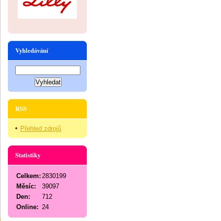
Vyhledávání
RSS
Přehled zdrojů
Statistiky
Celkem:
2830199
Měsíc:
39097
Den:
712
Online:
24