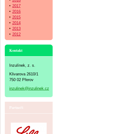
2018
2017
2016
2015
2014
2013
2012
Kontakt
Inzulínek, z. s.
Klivarova 2610/1
750 02 Přerov
inzulinek@inzulinek.cz
Partneři