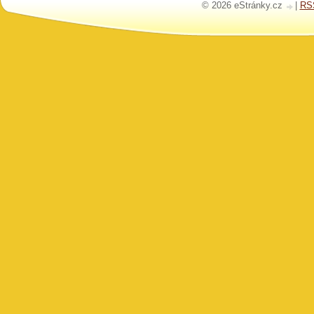
© 2026 eStránky.cz
|
RS