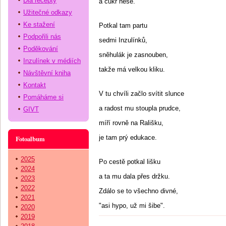
Dia recepty
a cukr nese.
Užitečné odkazy
Ke stažení
Potkal tam partu
Podpořili nás
sedmi Inzulínků,
Poděkování
sněhulák je zasnouben,
Inzulínek v médiích
takže má velkou kliku.
Návštěvní kniha
Kontakt
V tu chvíli začlo svítit slunce
Pomáháme si
a radost mu stoupla prudce,
GIVT
míří rovně na Rališku,
je tam prý edukace.
Fotoalbum
2025
Po cestě potkal lišku
2024
a ta mu dala přes držku.
2023
2022
Zdálo se to všechno divné,
2021
"asi hypo, už mi šibe".
2020
2019