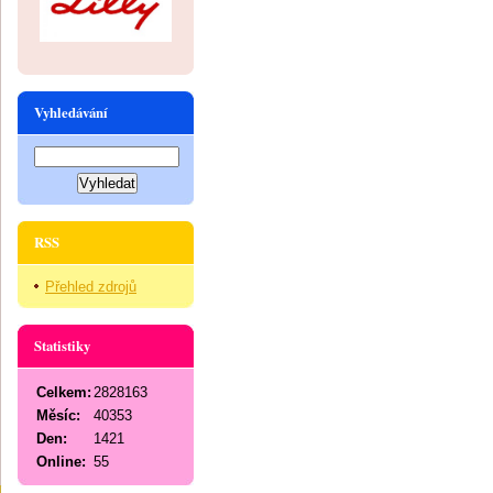
Vyhledávání
RSS
Přehled zdrojů
Statistiky
Celkem:
2828163
Měsíc:
40353
Den:
1421
Online:
55