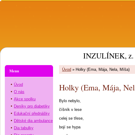
INZULÍNEK, z. 
Úvod
»
Holky (Ema, Mája, Nela, Míša)
Menu
Holky (Ema, Mája, Nel
Úvod
O nás
Akce spolku
Bylo nebylo,
Deníky pro diabetiky
číšník v lese
Edukační přednášky
celej se třese,
Dětské dia ambulance
bojí se hypa
Dia tabulky