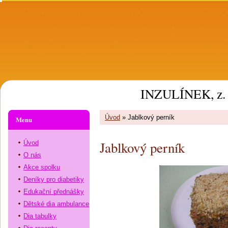
INZULÍNEK, z. 
Úvod
»
Jablkový perník
Menu
Jablkový perník
Úvod
O nás
Akce spolku
Deníky pro diabetiky
Edukační přednášky
Dětské dia ambulance
Dia tabulky