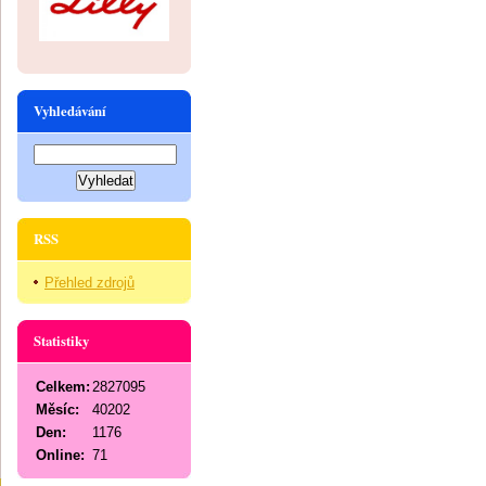
Vyhledávání
RSS
Přehled zdrojů
Statistiky
Celkem:
2827095
Měsíc:
40202
Den:
1176
Online:
71