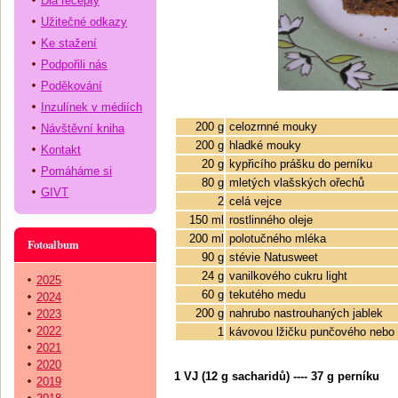
Dia recepty
Užitečné odkazy
Ke stažení
Podpořili nás
Poděkování
Inzulínek v médiích
200 g
celozrnné mouky
Návštěvní kniha
200 g
hladké mouky
Kontakt
20 g
kypřicího prášku do perníku
Pomáháme si
80 g
mletých vlašských ořechů
GIVT
2
celá vejce
150 ml
rostlinného oleje
200 ml
polotučného mléka
Fotoalbum
90 g
stévie Natusweet
24 g
vanilkového cukru light
2025
60 g
tekutého medu
2024
200 g
nahrubo nastrouhaných jablek
2023
2022
1
kávovou lžičku punčového nebo 
2021
2020
1 VJ (12 g sacharidů) ---- 37 g perníku
2019