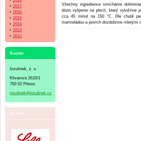
2018
Všechny ingredience smícháme dohromad
2017
těsto vylijeme na plech, který vyložíme 
2016
cca 45 minut na 150 °C. Dle chutě per
2015
marmeládou a povrch dozdobíme mletými o
2014
2013
2012
Kontakt
Inzulínek, z. s.
Klivarova 2610/1
750 02 Přerov
inzulinek@inzulinek.cz
Partneři