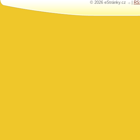
© 2026 eStránky.cz
|
RS