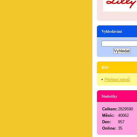
Vyhledávání
RSS
Přehled zdrojů
Statistiky
Celkem:
2829590
Měsíc:
40062
Den:
957
Online:
35