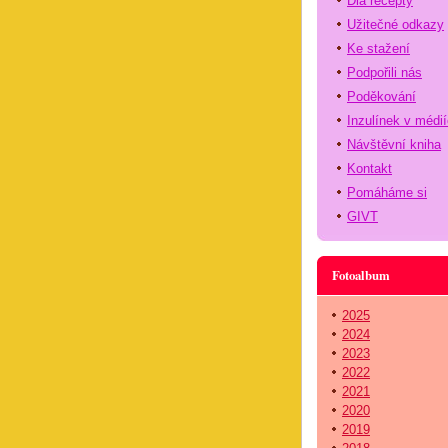
Dia recepty
Užitečné odkazy
Ke stažení
Podpořili nás
Poděkování
Inzulínek v médi
Návštěvní kniha
Kontakt
Pomáháme si
GIVT
Fotoalbum
2025
2024
2023
2022
2021
2020
2019