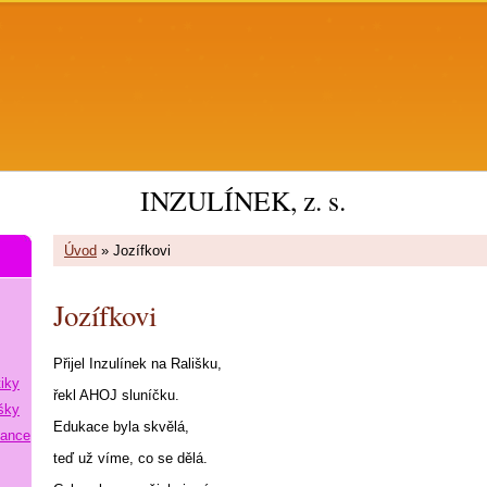
INZULÍNEK, z. s.
Úvod
»
Jozífkovi
Jozífkovi
Přijel Inzulínek na Rališku,
tiky
řekl AHOJ sluníčku.
šky
Edukace byla skvělá,
lance
teď už víme, co se dělá.