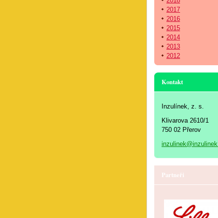
2018
2017
2016
2015
2014
2013
2012
Kontakt
Inzulínek, z. s.
Klivarova 2610/1
750 02 Přerov
inzulinek@inzulinek
Partneři