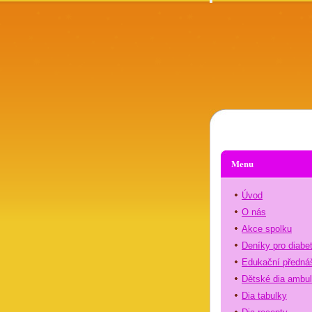
Menu
Úvod
O nás
Akce spolku
Deníky pro diabe
Edukační předná
Dětské dia ambu
Dia tabulky