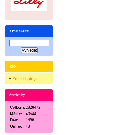
Vyhledávání
RSS
Přehled zdrojů
Statistiky
Celkem:
2828472
Měsíc:
40544
Den:
1488
Online:
43