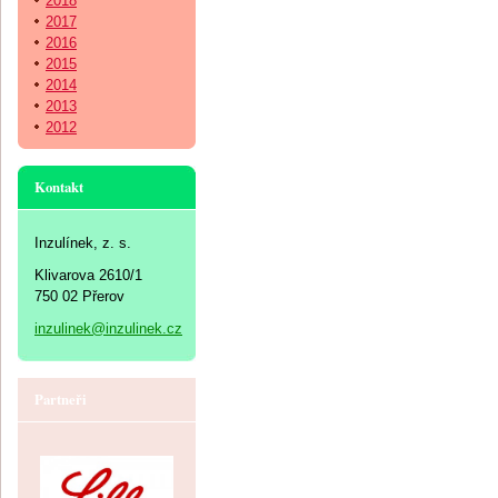
2018
2017
2016
2015
2014
2013
2012
Kontakt
Inzulínek, z. s.
Klivarova 2610/1
750 02 Přerov
inzulinek@inzulinek.cz
Partneři