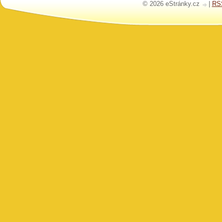
© 2026 eStránky.cz
|
RS