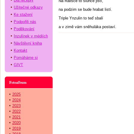
Dia recepty
Na Rališce to slunce jistí,
Užitečné odkazy
na podzim se bude hrabat listí.
Ke stažení
Triple Ynzulin to teď sbalí
Podpořili nás
a v zimě vám sněhuláka postaví.
Poděkování
Inzulínek v médiích
Návštěvní kniha
Kontakt
Pomáháme si
GIVT
Fotoalbum
2025
2024
2023
2022
2021
2020
2019