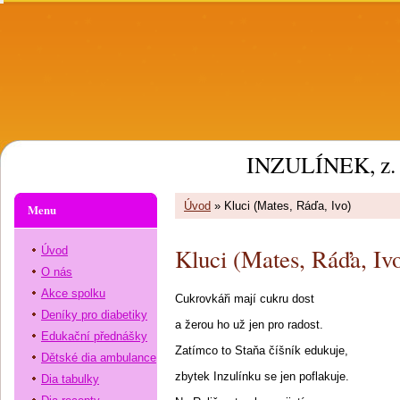
INZULÍNEK, z. 
Úvod
»
Kluci (Mates, Ráďa, Ivo)
Menu
Kluci (Mates, Ráďa, Iv
Úvod
O nás
Akce spolku
Cukrovkáři mají cukru dost
Deníky pro diabetiky
a žerou ho už jen pro radost.
Edukační přednášky
Zatímco to Staňa číšník edukuje,
Dětské dia ambulance
zbytek Inzulínku se jen poflakuje.
Dia tabulky