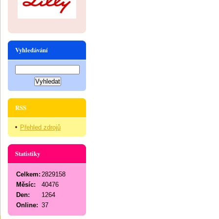
Vyhledávání
RSS
Přehled zdrojů
Statistiky
Celkem:
2829158
Měsíc:
40476
Den:
1264
Online:
37