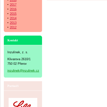
2018
2017
2016
2015
2014
2013
2012
Kontakt
Inzulínek, z. s.
Klivarova 2610/1
750 02 Přerov
inzulinek@inzulinek.cz
Partneři