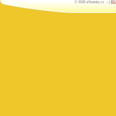
© 2026 eStránky.cz
|
RS