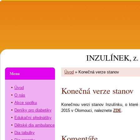
INZULÍNEK, z. 
Úvod
»
Konečná verze stanov
Menu
Konečná verze stanov
Úvod
O nás
Akce spolku
Konečnou verzi stanov Inzulínku, o které
Deníky pro diabetiky
2015 v Olomouci, naleznete
ZDE
.
Edukační přednášky
Dětské dia ambulance
Dia tabulky
Komentáře