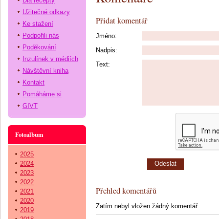
Dia recepty
Užitečné odkazy
Přidat komentář
Ke stažení
Podpořili nás
Jméno:
Poděkování
Nadpis:
Inzulínek v médiích
Text:
Návštěvní kniha
Kontakt
Pomáháme si
GIVT
Fotoalbum
2025
2024
2023
2022
Přehled komentářů
2021
2020
Zatím nebyl vložen žádný komentář
2019