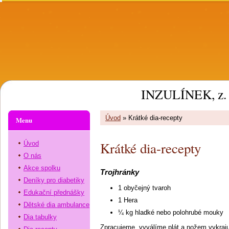
INZULÍNEK, z. 
Úvod
»
Krátké dia-recepty
Menu
Krátké dia-recepty
Úvod
O nás
Akce spolku
Trojhránky
Deníky pro diabetiky
1 obyčejný tvaroh
Edukační přednášky
1 Hera
Dětské dia ambulance
¼ kg hladké nebo polohrubé mouky
Dia tabulky
Zpracujeme, vyválíme plát a nožem vykraju