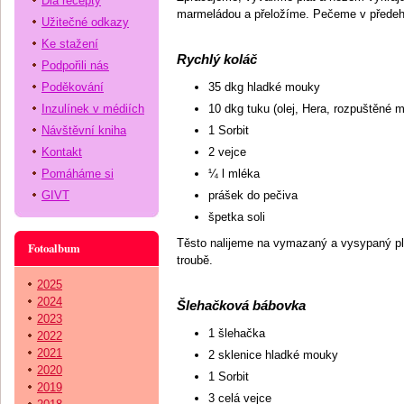
Dia recepty
marmeládou a přeložíme. Pečeme v předehř
Užitečné odkazy
Ke stažení
Rychlý koláč
Podpořili nás
Poděkování
35 dkg hladké mouky
Inzulínek v médiích
10 dkg tuku (olej, Hera, rozpuštěné m
Návštěvní kniha
1 Sorbit
Kontakt
2 vejce
Pomáháme si
¼ l mléka
GIVT
prášek do pečiva
špetka soli
Těsto nalijeme na vymazaný a vysypaný p
Fotoalbum
troubě.
2025
2024
Šlehačková bábovka
2023
1 šlehačka
2022
2021
2 sklenice hladké mouky
2020
1 Sorbit
2019
3 celá vejce