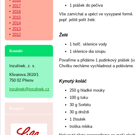
2018
1 prášek do pečiva
2017
2016
Vše zamíchat a upéct ve vysypané formě. D
2015
popř. ještě polít želé.
2014
2013
2012
Želé
1 hořč. sklenice vody
Kontakt
1 sklenice dia sirupu
Povaříme a přidáme 1 pudinkový prášek (van
Inzulínek, z. s.
Chvilku necháme vychladnout a poléváme.
Klivarova 2610/1
750 02 Přerov
Kynutý koláč
inzulinek@inzulinek.cz
250 g hladké mouky
100 g tuku
30 g Sorbitu
Partneři
30 g droždí
1 žloutek
troška mléka