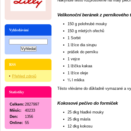
Nakynuté těsto rozprostřeme na malý ple
Velikonoční beránek z perníkového 
150 g polohrubé mouky
Vyhledávání
150 g mletých ořechů
1 Sorbit
1 lžíce dia sirupu
prášek do perníku
1 vejce
RSS
1 lžička kakaa
1 lžíce oleje
Přehled zdrojů
¼ l mléka
Těsto vléváme do důkladně vymazané a vy
Statistiky
Kokosové pečivo do formiček
Celkem:
2827997
Měsíc:
40233
25 dkg hladké mouky
Den:
1356
25 dkg másla
Online:
55
12 dkg kokosu