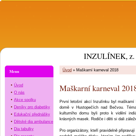
INZULÍNEK, z. 
Úvod
»
Maškarní karneval 2018
Menu
Maškarní karneval 201
Úvod
O nás
Akce spolku
První letošní akcí Inzulínku byl maškarní 
Deníky pro diabetiky
domě v Hustopečích nad Bečvou. Témate
kulturního domu byli proto k vidění indi
Edukační přednášky
krásných masek. Rodiče i děti si dali zálež
Dětské dia ambulance
Dia tabulky
Pro organizátory, kteří pravidelně připravuj