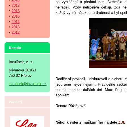
2018
na vyhlášení a předání cen. Nesměla ch
2017
nejraději. Vždy netrpělivě čekají, zda n
2016
každý vyhrál nějakou tu drobnost a byl spo
2015
2014
2013
2012
Kontakt
Inzulínek, z. s.
Klivarova 2610/1
750 02 Přerov
Rodiče si povídali – diskutovali o diabetu 
inzulinek@inzulinek.cz
jsou těmi nejcennějšími. Pravidelné setkáv
optimismem do dalších dní. Moc děkujem
spolkem.
Partneři
Renata Růžičková
Několik videí z maškarního najdete
ZDE