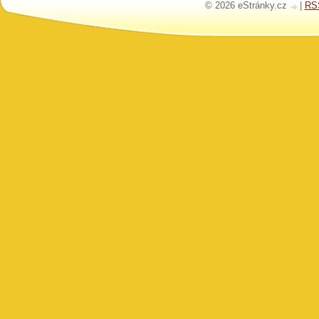
© 2026 eStránky.cz
|
RS