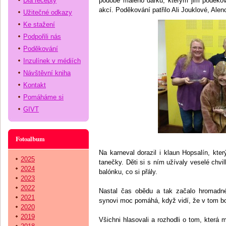
Dia recepty
podobě malého dárku, kterým jim poděkov
akcí. Poděkování patřilo Ali Jouklové, A
Užitečné odkazy
Ke stažení
Podpořili nás
Poděkování
Inzulínek v médiích
Návštěvní kniha
Kontakt
Pomáháme si
GIVT
Fotoalbum
Na karneval dorazil i klaun Hopsalín, kter
2025
tanečky. Děti si s ním užívaly veselé chvil
2024
balónku, co si přály.
2023
2022
Nastal čas obědu a tak začalo hromadné
2021
synovi moc pomáhá, když vidí, že v tom bo
2020
2019
Všichni hlasovali a rozhodli o tom, která m