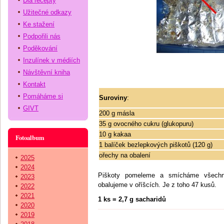
Dia recepty
Užitečné odkazy
Ke stažení
Podpořili nás
Poděkování
Inzulínek v médiích
Návštěvní kniha
Kontakt
Pomáháme si
Suroviny
:
GIVT
200 g másla
35 g ovocného cukru (glukopuru)
10 g kakaa
Fotoalbum
1 balíček bezlepkových piškotů (120 g)
ořechy na obalení
2025
2024
Piškoty pomeleme a smícháme všechno 
2023
obalujeme v oříšcích. Je z toho 47 kusů.
2022
2021
1 ks = 2,7 g sacharidů
2020
2019