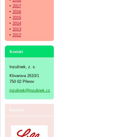
2018
2017
2016
2015
2014
2013
2012
Kontakt
Inzulínek, z. s.
Klivarova 2610/1
750 02 Přerov
inzulinek@inzulinek.cz
Partneři