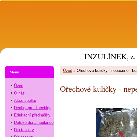
INZULÍNEK, z. 
Úvod
»
Ořechové kuličky - nepečené - b
Menu
Ořechové kuličky - nep
Úvod
O nás
Akce spolku
Deníky pro diabetiky
Edukační přednášky
Dětské dia ambulance
Dia tabulky