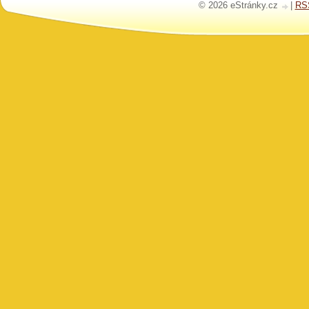
© 2026 eStránky.cz
|
RS