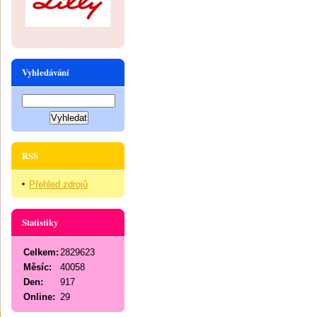
Vyhledávání
RSS
Přehled zdrojů
Statistiky
Celkem:
2829623
Měsíc:
40058
Den:
917
Online:
29