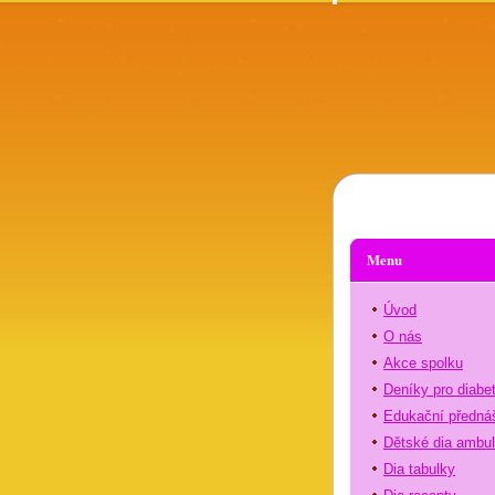
Menu
Úvod
O nás
Akce spolku
Deníky pro diabe
Edukační předná
Dětské dia ambu
Dia tabulky