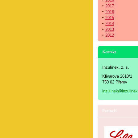
2018
2017
2016
2015
2014
2013
2012
Kontakt
Inzulínek, z. s.
Klivarova 2610/1
750 02 Přerov
inzulinek@inzulinek
Partneři