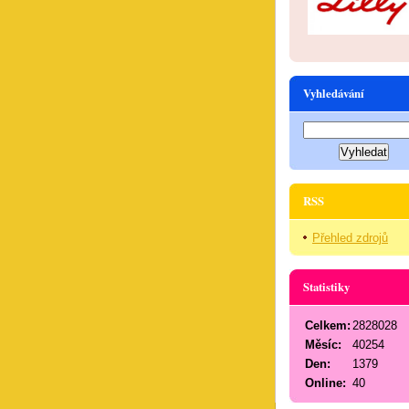
Vyhledávání
RSS
Přehled zdrojů
Statistiky
Celkem:
2828028
Měsíc:
40254
Den:
1379
Online:
40