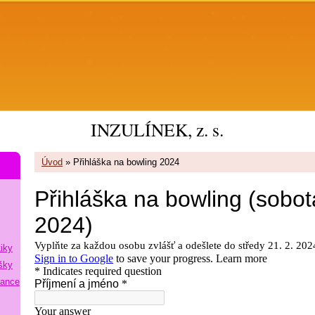
INZULÍNEK, z. s.
Úvod
»
Přihláška na bowling 2024
tiky
šky
lance