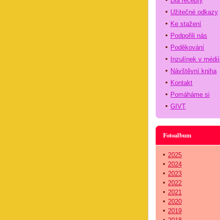
Dia recepty
Užitečné odkazy
Ke stažení
Podpořili nás
Poděkování
Inzulínek v médi
Návštěvní kniha
Kontakt
Pomáháme si
GIVT
Fotoalbum
2025
2024
2023
2022
2021
2020
2019