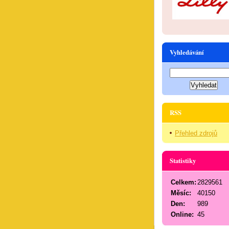
Vyhledávání
RSS
Přehled zdrojů
Statistiky
Celkem:
2829561
Měsíc:
40150
Den:
989
Online:
45