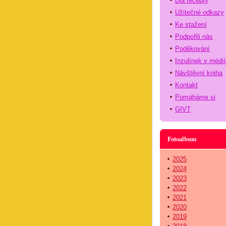
Dia recepty
Užitečné odkazy
Ke stažení
Podpořili nás
Poděkování
Inzulínek v médi
Návštěvní kniha
Kontakt
Pomáháme si
GIVT
Fotoalbum
2025
2024
2023
2022
2021
2020
2019