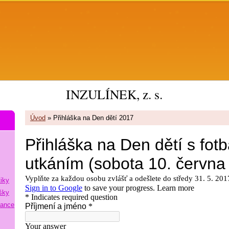
INZULÍNEK, z. s.
Úvod
»
Přihláška na Den dětí 2017
tiky
šky
lance