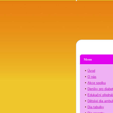
Menu
Úvod
O nás
Akce spolku
Deníky pro diabe
Edukační předná
Dětské dia ambu
Dia tabulky