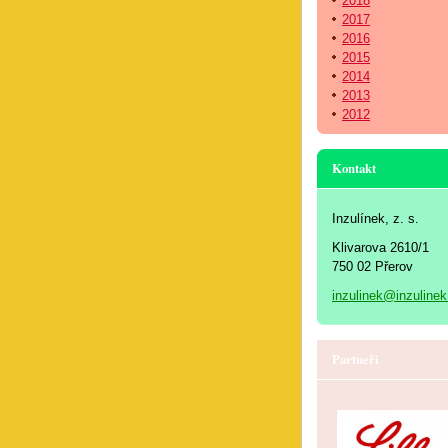
2018
2017
2016
2015
2014
2013
2012
Kontakt
Inzulínek, z. s.
Klivarova 2610/1
750 02 Přerov
inzulinek@inzulinek
Partneři