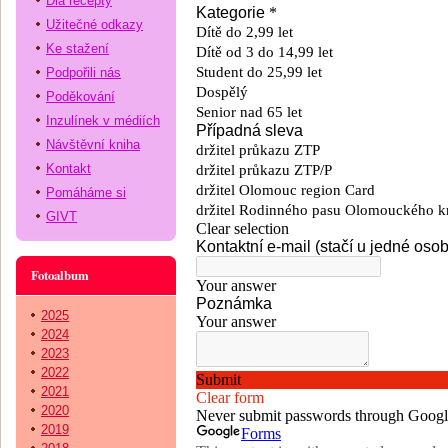
Dia recepty
Užitečné odkazy
Ke stažení
Podpořili nás
Poděkování
Inzulínek v médiích
Návštěvní kniha
Kontakt
Pomáháme si
GIVT
Fotoalbum
2025
2024
2023
2022
2021
2020
2019