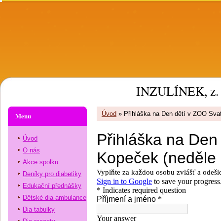
INZULÍNEK, z. 
Úvod
»
Přihláška na Den dětí v ZOO Sv
Menu
Úvod
O nás
Akce spolku
Deníky pro diabetiky
Edukační přednášky
Dětské dia ambulance
Dia tabulky