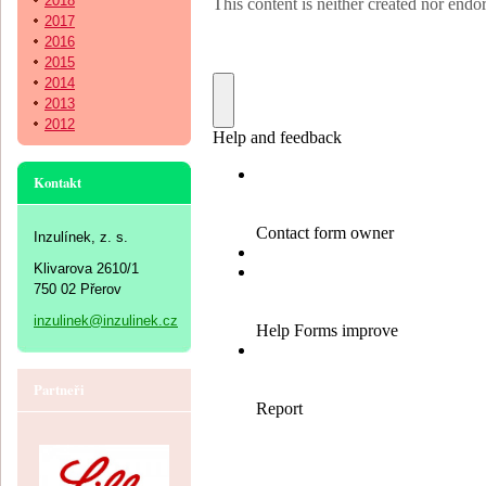
2018
2017
2016
2015
2014
2013
2012
Kontakt
Inzulínek, z. s.
Klivarova 2610/1
750 02 Přerov
inzulinek@inzulinek.cz
Partneři