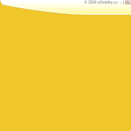
© 2026 eStránky.cz
|
RS