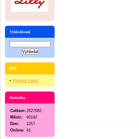
Vyhledávání
RSS
Přehled zdrojů
Statistiky
Celkem:
2827682
Měsíc:
40192
Den:
1257
Online:
41