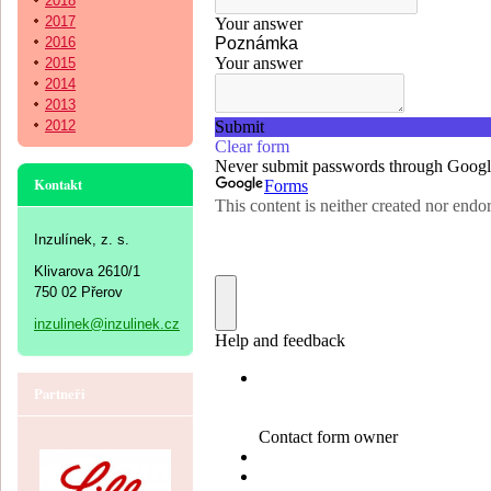
2018
2017
2016
2015
2014
2013
2012
Kontakt
Inzulínek, z. s.
Klivarova 2610/1
750 02 Přerov
inzulinek@inzulinek.cz
Partneři