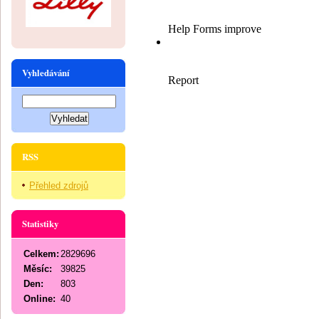
Vyhledávání
RSS
Přehled zdrojů
Statistiky
Celkem:
2829696
Měsíc:
39825
Den:
803
Online:
40