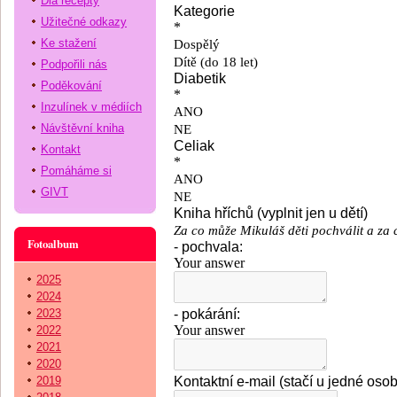
Dia recepty
Užitečné odkazy
Ke stažení
Podpořili nás
Poděkování
Inzulínek v médiích
Návštěvní kniha
Kontakt
Pomáháme si
GIVT
Fotoalbum
2025
2024
2023
2022
2021
2020
2019