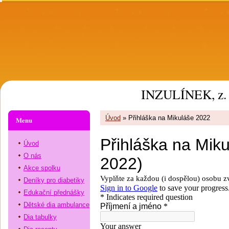
INZULÍNEK, z. 
Úvod
»
Přihláška na Mikuláše 2022
Menu
Úvod
O nás
Akce spolku
Deníky pro diabetiky
Edukační přednášky
Dětské dia ambulance
Dia tabulky