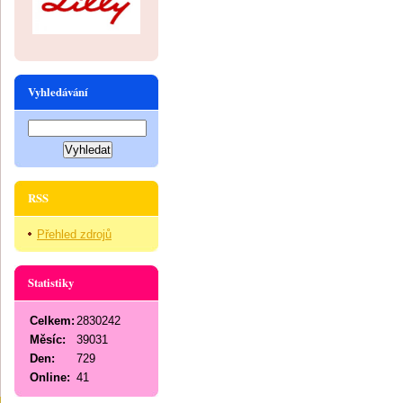
Vyhledávání
RSS
Přehled zdrojů
Statistiky
Celkem:
2830242
Měsíc:
39031
Den:
729
Online:
41