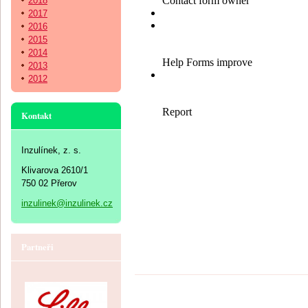
2018
2017
2016
2015
2014
2013
2012
Kontakt
Inzulínek, z. s.
Klivarova 2610/1
750 02 Přerov
inzulinek@inzulinek.cz
Partneři