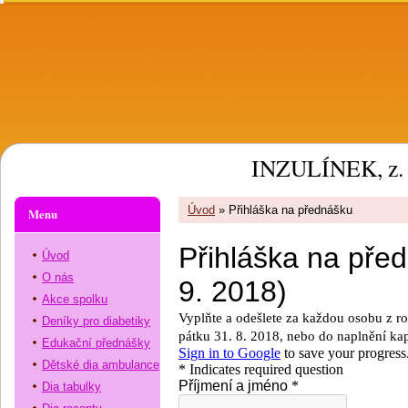
INZULÍNEK, z. 
Úvod
»
Přihláška na přednášku
Menu
Úvod
O nás
Akce spolku
Deníky pro diabetiky
Edukační přednášky
Dětské dia ambulance
Dia tabulky