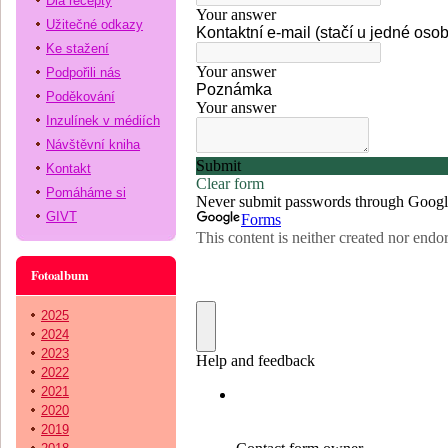
Dia recepty
Užitečné odkazy
Ke stažení
Podpořili nás
Poděkování
Inzulínek v médiích
Návštěvní kniha
Kontakt
Pomáháme si
GIVT
Fotoalbum
2025
2024
2023
2022
2021
2020
2019