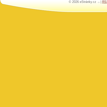
© 2026 eStránky.cz
|
RS