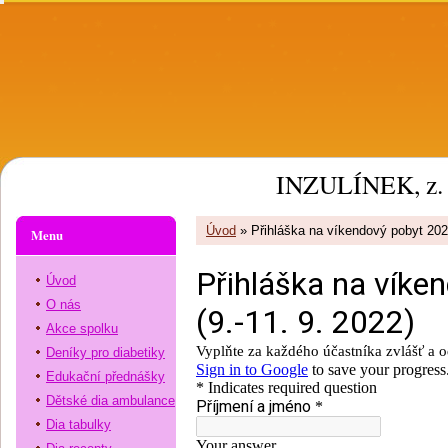
INZULÍNEK, z. 
Úvod
»
Přihláška na víkendový pobyt 20
Menu
Úvod
O nás
Akce spolku
Deníky pro diabetiky
Edukační přednášky
Dětské dia ambulance
Dia tabulky