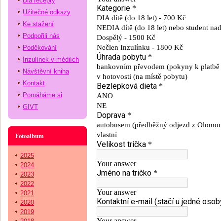
Dia recepty
Užitečné odkazy
Ke stažení
Podpořili nás
Poděkování
Inzulínek v médiích
Návštěvní kniha
Kontakt
Pomáháme si
GIVT
Fotoalbum
2025
2024
2023
2022
2021
2020
2019