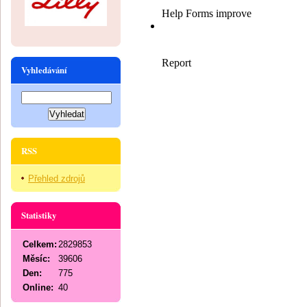
Vyhledávání
RSS
Přehled zdrojů
Statistiky
Celkem:
2829853
Měsíc:
39606
Den:
775
Online:
40