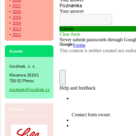
2018
2017
2016
2015
2014
2013
2012
Kontakt
Inzulínek, z. s.
Klivarova 2610/1
750 02 Přerov
inzulinek@inzulinek.cz
Partneři