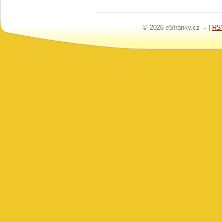
© 2026 eStránky.cz
|
RS