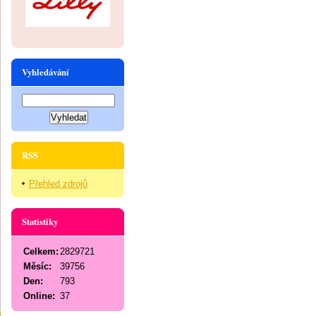
Vyhledávání
RSS
Přehled zdrojů
Statistiky
Celkem:
2829721
Měsíc:
39756
Den:
793
Online:
37