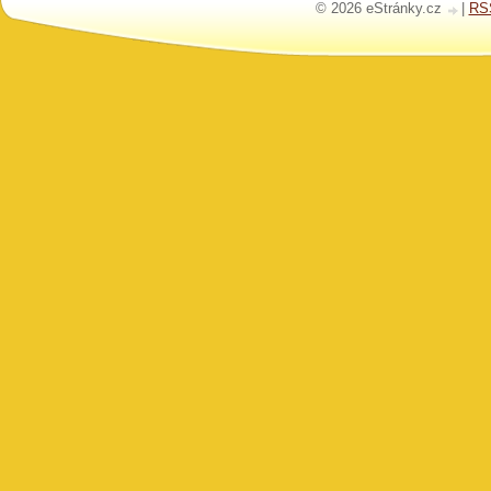
© 2026 eStránky.cz
|
RS