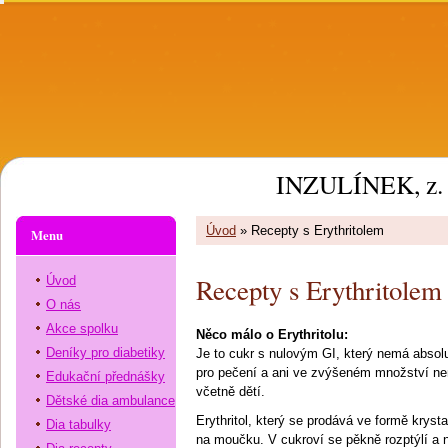
INZULÍNEK, z. 
Úvod
»
Recepty s Erythritolem
Menu
Recepty s Erythritolem
Úvod
O nás
Akce spolku
Něco málo o Erythritolu:
Deníky pro diabetiky
Je to cukr s nulovým GI, který nemá absolut
pro pečení a ani ve zvýšeném množství n
Edukační přednášky
včetně dětí.
Dětské dia ambulance
Erythritol, který se prodává ve formě krysta
Dia tabulky
na moučku. V cukroví se pěkně rozptýlí a 