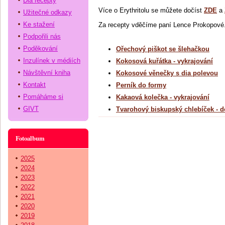
Dia recepty
Více o Erythritolu se můžete dočíst
ZDE
a
Užitečné odkazy
Ke stažení
Za recepty vděčíme paní Lence Prokopové
Podpořili nás
Poděkování
Ořechový piškot se šlehačkou
Inzulínek v médiích
Kokosová kuřátka - vykrajování
Návštěvní kniha
Kokosové věnečky s dia polevou
Kontakt
Perník do formy
Pomáháme si
Kakaová kolečka - vykrajování
GIVT
Tvarohový biskupský chlebíček - d
Fotoalbum
2025
2024
2023
2022
2021
2020
2019