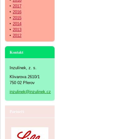
2018
2017
2016
2015
2014
2013
2012
Kontakt
Inzulínek, z. s.
Klivarova 2610/1
750 02 Přerov
inzulinek@inzulinek.cz
Partneři