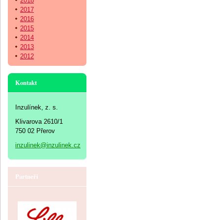
2018
2017
2016
2015
2014
2013
2012
Kontakt
Inzulínek, z. s.
Klivarova 2610/1
750 02 Přerov
inzulinek@inzulinek.cz
Partneři