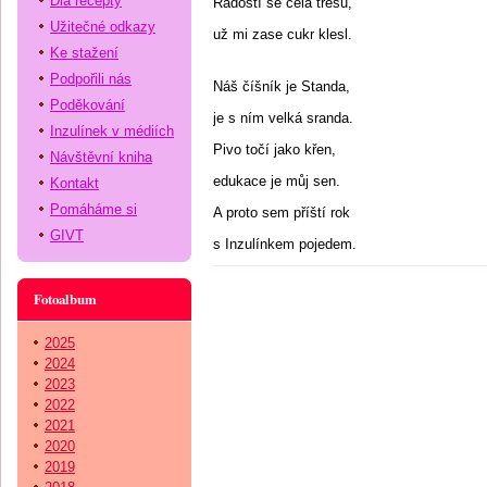
Dia recepty
Radostí se celá třesu,
Užitečné odkazy
už mi zase cukr klesl.
Ke stažení
Podpořili nás
Náš číšník je Standa,
Poděkování
je s ním velká sranda.
Inzulínek v médiích
Pivo točí jako křen,
Návštěvní kniha
edukace je můj sen.
Kontakt
Pomáháme si
A proto sem příští rok
GIVT
s Inzulínkem pojedem.
Fotoalbum
2025
2024
2023
2022
2021
2020
2019