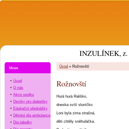
INZULÍNEK, z. 
Úvod
»
Rožnovští
Menu
Rožnovští
Úvod
O nás
Akce spolku
Hurá hurá Rališko,
Deníky pro diabetiky
dneska svítí sluníčko.
Edukační přednášky
Loni byla zima strašná,
Dětské dia ambulance
děti chtěly sněhuláčka.
Dia tabulky