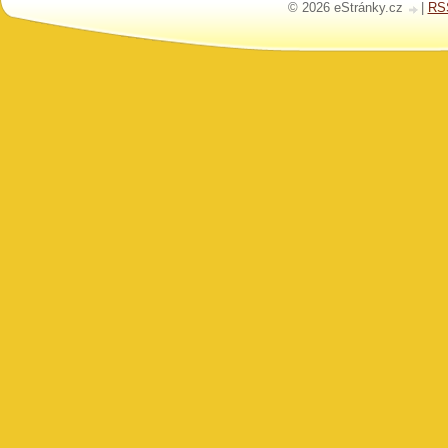
© 2026 eStránky.cz
|
RS