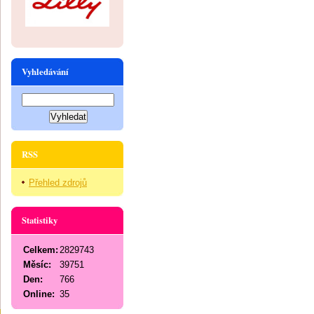
Vyhledávání
RSS
Přehled zdrojů
Statistiky
Celkem:
2829743
Měsíc:
39751
Den:
766
Online:
35