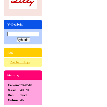
Vyhledávání
RSS
Přehled zdrojů
Statistiky
Celkem:
2828518
Měsíc:
40570
Den:
1471
Online:
46