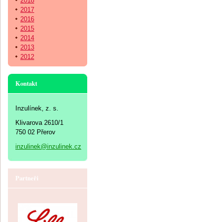
2018
2017
2016
2015
2014
2013
2012
Kontakt
Inzulínek, z. s.
Klivarova 2610/1
750 02 Přerov
inzulinek@inzulinek.cz
Partneři