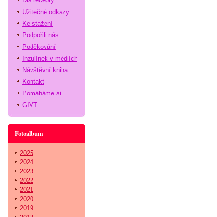
Dia recepty
Užitečné odkazy
Ke stažení
Podpořili nás
Poděkování
Inzulínek v médiích
Návštěvní kniha
Kontakt
Pomáháme si
GIVT
Fotoalbum
2025
2024
2023
2022
2021
2020
2019