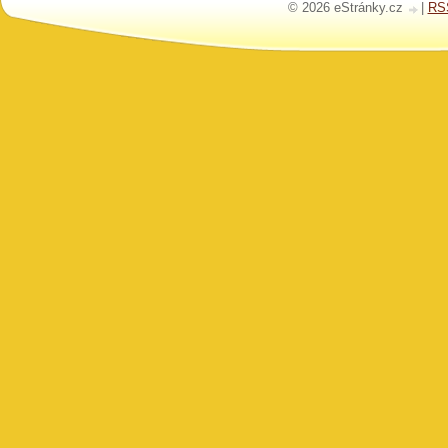
© 2026 eStránky.cz
|
RS