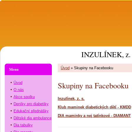
INZULÍNEK, z. 
Úvod
»
Skupiny na Facebooku
Menu
Skupiny na Facebooku
Úvod
O nás
Akce spolku
Inzulínek, z. s.
Deníky pro diabetiky
Klub maminek diabetických dětí - KMDD
Edukační přednášky
DIA maminky a nej tatínkové - DIAMANT
Dětské dia ambulance
Dia tabulky