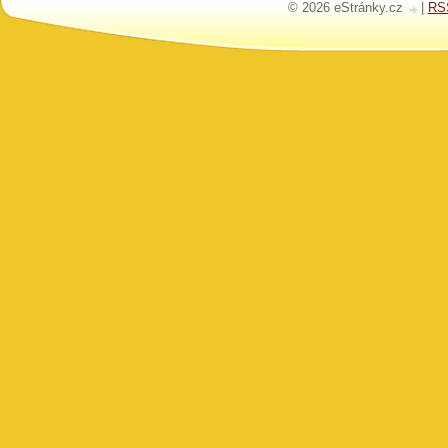
© 2026 eStránky.cz
|
RS