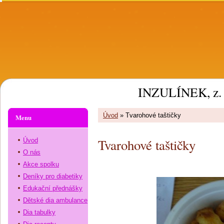
INZULÍNEK, z. 
Úvod
»
Tvarohové taštičky
Menu
Tvarohové taštičky
Úvod
O nás
Akce spolku
Deníky pro diabetiky
Edukační přednášky
Dětské dia ambulance
Dia tabulky