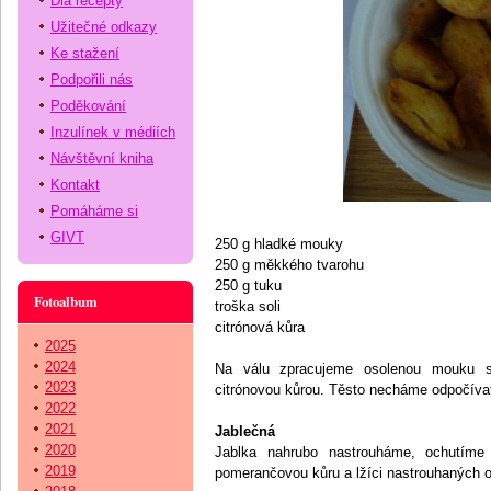
Dia recepty
Užitečné odkazy
Ke stažení
Podpořili nás
Poděkování
Inzulínek v médiích
Návštěvní kniha
Kontakt
Pomáháme si
GIVT
250 g hladké mouky
250 g měkkého tvarohu
250 g tuku
Fotoalbum
troška soli
citrónová kůra
2025
2024
Na válu zpracujeme osolenou mouku 
2023
citrónovou kůrou. Těsto necháme odpočívat
2022
2021
Jablečná
2020
Jablka nahrubo nastrouháme, ochutíme
2019
pomerančovou kůru a lžíci nastrouhaných 