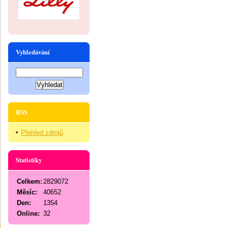
Vyhledávání
RSS
Přehled zdrojů
Statistiky
Celkem:
2829072
Měsíc:
40652
Den:
1354
Online:
32