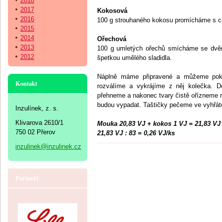
2018
2017
Kokosová
2016
100 g strouhaného kokosu promícháme s ci
2015
2014
Ořechová
2013
100 g umletých ořechů smícháme se dvěm
2012
špetkou umělého sladidla.
Náplně máme připravené a můžeme pokra
Kontakt
rozválíme a vykrájíme z něj kolečka. Do
přehneme a nakonec tvary čistě ořízneme r
budou vypadat. Taštičky pečeme ve vyhřáté
Inzulínek, z. s.
Klivarova 2610/1
Mouka 20,83 VJ + kokos 1 VJ = 21,83 VJ
750 02 Přerov
21,83 VJ : 83 = 0,26 VJ/ks
inzulinek@inzulinek.cz
Partneři