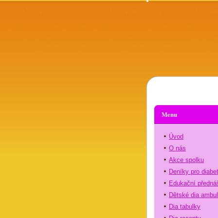
Menu
Úvod
O nás
Akce spolku
Deníky pro diabe
Edukační předná
Dětské dia ambu
Dia tabulky