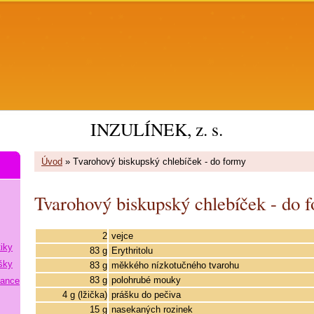
INZULÍNEK, z. s.
Úvod
»
Tvarohový biskupský chlebíček - do formy
Tvarohový biskupský chlebíček - do 
2
vejce
tiky
83 g
Erythritolu
šky
83 g
měkkého nízkotučného tvarohu
83 g
polohrubé mouky
lance
4 g (lžička)
prášku do pečiva
15 g
nasekaných rozinek