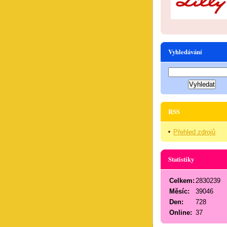
Vyhledávání
RSS
Přehled zdrojů
Statistiky
Celkem:
2830239
Měsíc:
39046
Den:
728
Online:
37