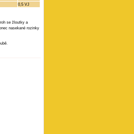
0,5 VJ
roh se žloutky a
konec nasekané rozinky
oubě.