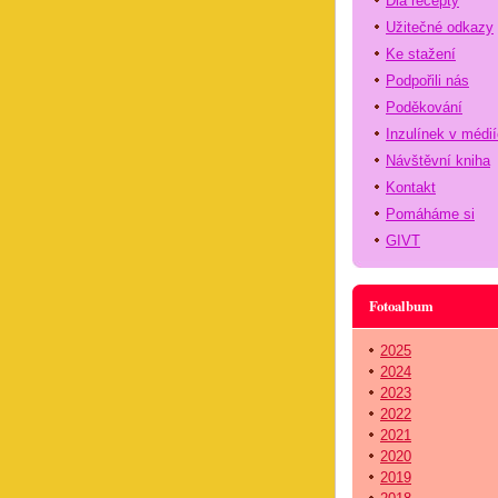
Dia recepty
Užitečné odkazy
Ke stažení
Podpořili nás
Poděkování
Inzulínek v médi
Návštěvní kniha
Kontakt
Pomáháme si
GIVT
Fotoalbum
2025
2024
2023
2022
2021
2020
2019