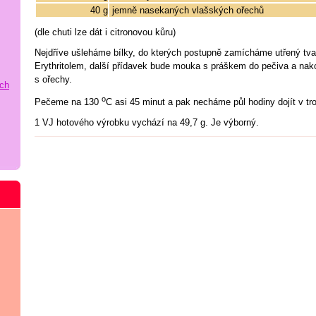
40 g
jemně nasekaných vlašských ořechů
(dle chuti lze dát i citronovou kůru)
Nejdříve ušleháme bílky, do kterých postupně zamícháme utřený tva
Erythritolem, další přídavek bude mouka s práškem do pečiva a na
s ořechy.
ích
o
Pečeme na 130
C asi 45 minut a pak necháme půl hodiny dojít v tr
1 VJ hotového výrobku vychází na 49,7 g. Je výborný.