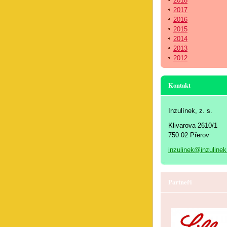
2018
2017
2016
2015
2014
2013
2012
Kontakt
Inzulínek, z. s.
Klivarova 2610/1
750 02 Přerov
inzulinek@inzulinek
Partneři