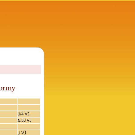
formy
1/4 VJ
5,53 VJ
1 VJ