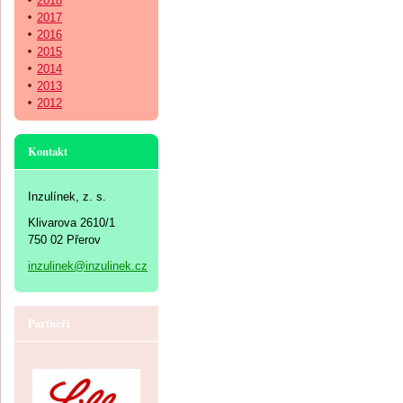
2018
2017
2016
2015
2014
2013
2012
Kontakt
Inzulínek, z. s.
Klivarova 2610/1
750 02 Přerov
inzulinek@inzulinek.cz
Partneři