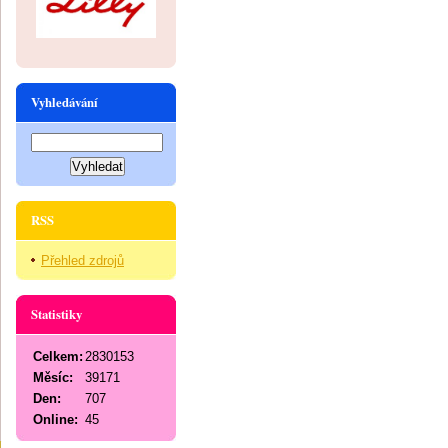
Vyhledávání
RSS
Přehled zdrojů
Statistiky
Celkem:
2830153
Měsíc:
39171
Den:
707
Online:
45