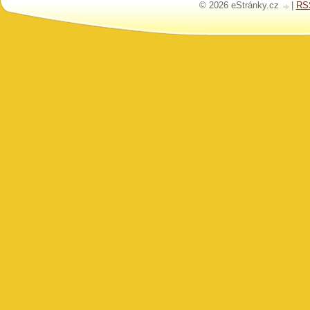
© 2026 eStránky.cz
|
RS