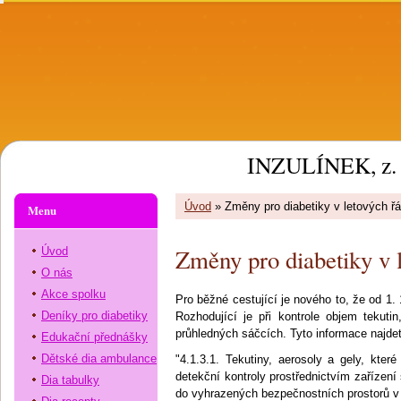
INZULÍNEK, z. 
Úvod
»
Změny pro diabetiky v letových ř
Menu
Změny pro diabetiky v 
Úvod
O nás
Akce spolku
Pro běžné cestující je nového to, že od 1. 
Deníky pro diabetiky
Rozhodující je při kontrole objem tekuti
průhledných sáčcích. Tyto informace najdet
Edukační přednášky
Dětské dia ambulance
"4.1.3.1. Tekutiny, aerosoly a gely, kter
detekční kontroly prostřednictvím zařízen
Dia tabulky
do vyhrazených bezpečnostních prostorů v 