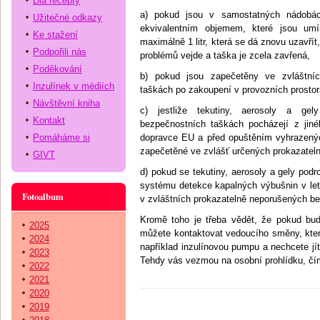
Dia recepty
a) pokud jsou v samostatných nádobác
Užitečné odkazy
ekvivalentním objemem, které jsou um
Ke stažení
maximálně 1 litr, která se dá znovu uzavří
Podpořili nás
problémů vejde a taška je zcela zavřená,
Poděkování
b) pokud jsou zapečetěny ve zvláštníc
Inzulínek v médiích
taškách po zakoupení v provozních prostorá
Návštěvní kniha
c) jestliže tekutiny, aerosoly a gel
Kontakt
bezpečnostních taškách pocházejí z jiné
Pomáháme si
dopravce EU a před opuštěním vyhrazených
zapečetěné ve zvlášť určených prokazatel
GIVT
d) pokud se tekutiny, aerosoly a gely podr
systému detekce kapalných výbušnin v leto
Fotoalbum
v zvláštních prokazatelně neporušených b
Kromě toho je třeba vědět, že pokud budet
2025
můžete kontaktovat vedoucího směny, které
2024
například inzulínovou pumpu a nechcete jít
2023
Tehdy vás vezmou na osobní prohlídku, čímž
2022
2021
2020
2019