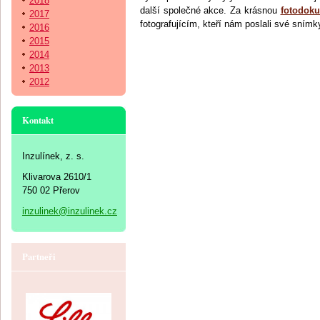
2018
další společné akce. Za krásnou
fotodoku
2017
fotografujícím, kteří nám poslali své snímk
2016
2015
2014
2013
2012
Kontakt
Inzulínek, z. s.
Klivarova 2610/1
750 02 Přerov
inzulinek@inzulinek.cz
Partneři