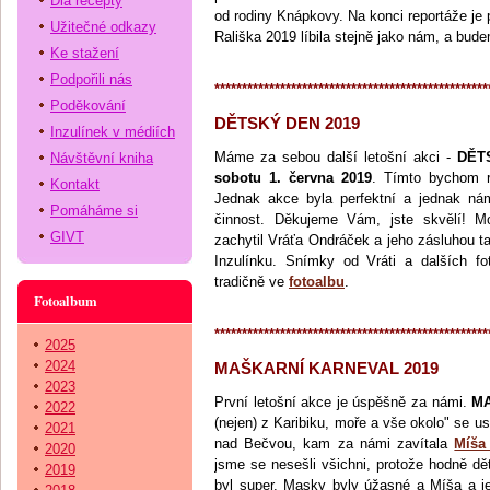
Dia recepty
od rodiny Knápkovy. Na konci reportáže je
Užitečné odkazy
Rališka 2019 líbila stejně jako nám, a bude
Ke stažení
Podpořili nás
**************************************************
Poděkování
DĚTSKÝ DEN 2019
Inzulínek v médiích
Máme za sebou další letošní akci -
DĚT
Návštěvní kniha
sobotu 1. června 2019
. Tímto bychom r
Kontakt
Jednak akce byla perfektní a jednak n
Pomáháme si
činnost. Děkujeme Vám, jste skvělí! 
GIVT
zachytil Vráťa Ondráček a jeho zásluhou 
Inzulínku. Snímky od Vráti a dalších fot
tradičně ve
fotoalbu
.
Fotoalbum
**************************************************
2025
2024
MAŠKARNÍ KARNEVAL 2019
2023
První letošní akce je úspěšně za námi.
MA
2022
(nejen) z Karibiku, moře a vše okolo" se u
2021
nad Bečvou, kam za námi zavítala
Míša
2020
jsme se nesešli všichni, protože hodně dě
2019
byl super. Masky byly úžasné a Míša a j