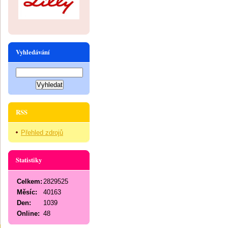
Vyhledávání
RSS
Přehled zdrojů
Statistiky
Celkem:
2829525
Měsíc:
40163
Den:
1039
Online:
48