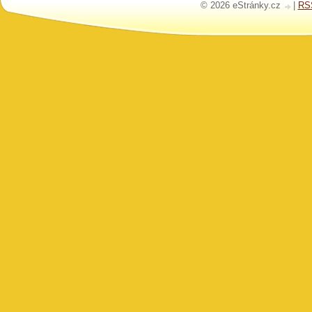
© 2026 eStránky.cz
|
RS