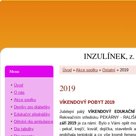
INZULÍNEK, z. 
Úvod
»
Akce spolku
»
Ostatní
»
2019
Menu
2019
Úvod
O nás
Akce spolku
VÍKENDOVÝ POBYT 2019
Deníky pro diabetiky
Jubilejní pátý
VÍKENDOVÝ EDUKAČNÍ
Edukační přednášky
Rekreačním středisku PEKÁRNY - RALIŠ
Dětské dia ambulance
září 2019
je za námi. Bylo s Vámi opět moc
Dia tabulky
- pekař, krejčí, kovář, dojička, stavebník 
probíhala tentokrát a co vše kromě řemese