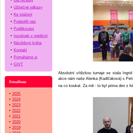
Dia recepty
Užitečné odkazy
Ke stažení
Podpořili nás
Poděkování
Inzulínek v médiích
Návštěvní kniha
Kontakt
Pomáháme si
GIVT
Absolutní vítězkou turnaje se stala Ingri
akce nám naše Alenka (Kadlčáková) s Peťo
Fotoalbum
na co koukat. Za mě - to byl prima den s 
2025
2024
2023
2022
2021
2020
2019