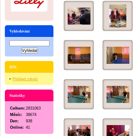
Vyhledávání
RSS
Přehled zdrojů
Statistiky
Celkem:
2831063
Měsíc:
38674
Den:
938
Online:
41