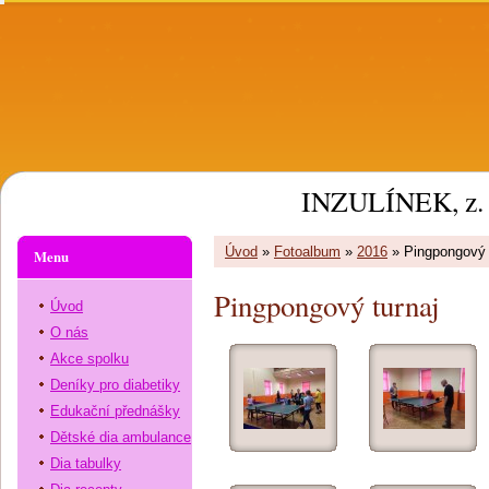
INZULÍNEK, z. 
Úvod
»
Fotoalbum
»
2016
»
Pingpongový 
Menu
Pingpongový turnaj
Úvod
O nás
Akce spolku
Deníky pro diabetiky
Edukační přednášky
Dětské dia ambulance
Dia tabulky