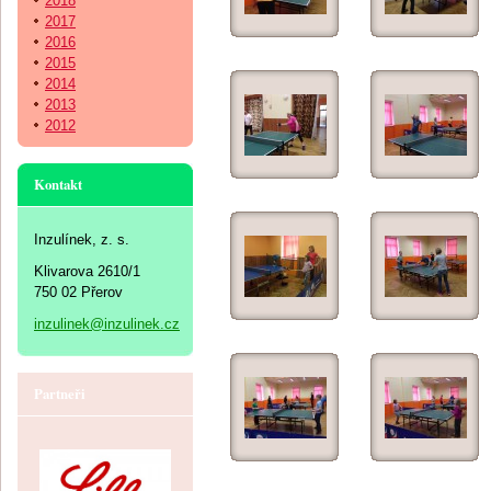
2018
2017
2016
2015
2014
2013
2012
Kontakt
Inzulínek, z. s.
Klivarova 2610/1
750 02 Přerov
inzulinek@inzulinek.cz
Partneři