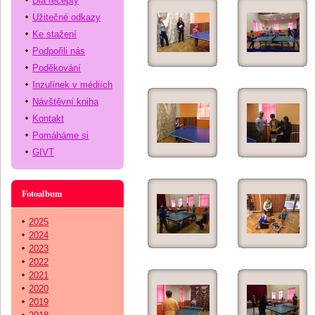
Dia recepty
Užitečné odkazy
Ke stažení
Podpořili nás
Poděkování
Inzulínek v médiích
Návštěvní kniha
Kontakt
Pomáháme si
GIVT
Fotoalbum
2025
2024
2023
2022
2021
2020
2019