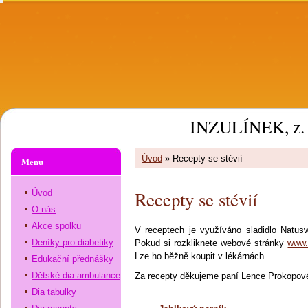
INZULÍNEK, z. 
Úvod
»
Recepty se stévií
Menu
Recepty se stévií
Úvod
O nás
Akce spolku
V receptech je využíváno sladidlo Natuswe
Deníky pro diabetiky
Pokud si rozkliknete webové stránky
www.
Lze ho běžně koupit v lékárnách.
Edukační přednášky
Dětské dia ambulance
Za recepty děkujeme paní Lence Prokopov
Dia tabulky