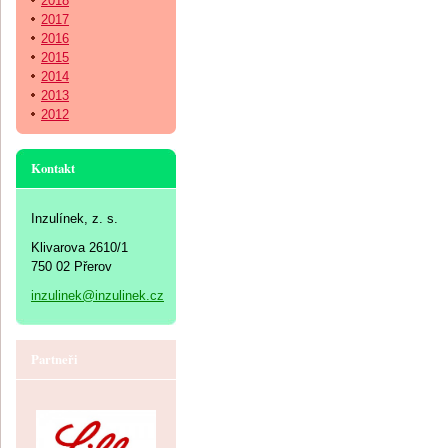
2018
2017
2016
2015
2014
2013
2012
Kontakt
Inzulínek, z. s.
Klivarova 2610/1
750 02 Přerov
inzulinek@inzulinek.cz
Partneři