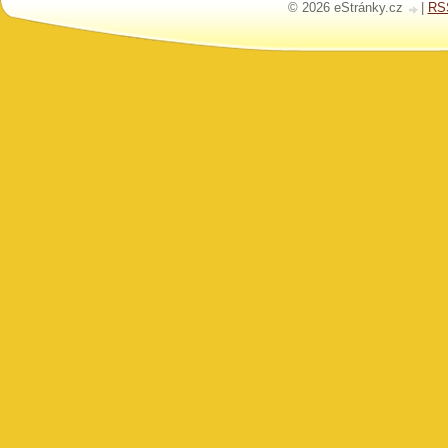
© 2026 eStránky.cz
|
RS