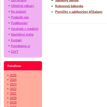
Dia recepty
Jablkový perník
Užitečné odkazy
Kokosová bábovka
Ke stažení
Perníčky s jablkovými křížalami
Podpořili nás
Poděkování
Inzulínek v médiích
Návštěvní kniha
Kontakt
Pomáháme si
GIVT
Fotoalbum
2025
2024
2023
2022
2021
2020
2019