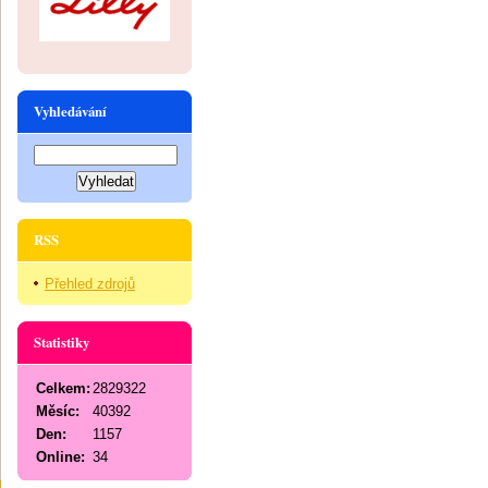
Vyhledávání
RSS
Přehled zdrojů
Statistiky
Celkem:
2829322
Měsíc:
40392
Den:
1157
Online:
34