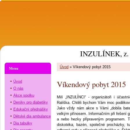
INZULÍNEK, z. 
Úvod
»
Víkendový pobyt 2015
Menu
Víkendový pobyt 2015
Úvod
O nás
Akce spolku
Milí „INZULÍNCI“ - organizátoři i účas
Deníky pro diabetiky
Rališka. Chtěli bychom Vám moc poděkovat
Jako vždy nám akce s Vámi „dobila bate
Edukační přednášky
velkým přínosem. Informačním při řešení gl
Dětské dia ambulance
a nebo hezky připraveným programem. Te
Dia tabulky
diskotéka, bazén, společné procházky, tu