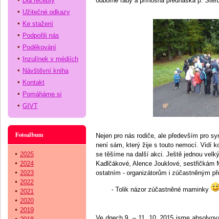
Dia recepty
odborné rady a přínosná přednáška p. Štěrb
Užitečné odkazy
Ke stažení
Podpořili nás
Poděkování
Inzulínek v médiích
Návštěvní kniha
Kontakt
Pomáháme si
GIVT
Fotoalbum
Nejen pro nás rodiče, ale především pro syn
není sám, který žije s touto nemocí. Vidí 
2025
se těšíme na další akci. Ještě jednou velk
2024
Kadlčákové, Alence Jouklové, sestřičkám
2023
ostatním - organizátorům i zúčastněným př
2022
- Tolik názor zúčastněné maminky
2021
2020
2019
Ve dnech 9. – 11. 10. 2015 jsme absolvoval