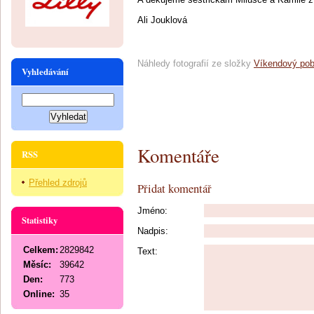
Ali Jouklová
Náhledy fotografií ze složky
Víkendový pob
Vyhledávání
Komentáře
RSS
Přehled zdrojů
Přidat komentář
Jméno:
Statistiky
Nadpis:
Celkem:
2829842
Text:
Měsíc:
39642
Den:
773
Online:
35