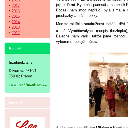
2018
jejich dětmi. Bylo nás padesát a na chatě
2017
Počasí nám moc nepřálo, byla zima a ml
2016
procházky a hráli mölkky.
2015
2014
Moc se mi líbila soudružnost rodičů i dětí. 
2013
a jiné. Vyměňovaly se recepty (bezlepka
2012
Báječně nám vařili, takže jsme rozhodli
vybereme teplejší měsíc.
Kontakt
Inzulínek, z. s.
Klivarova 2610/1
750 02 Přerov
inzulinek@inzulinek.cz
Partneři
A děkujeme sestřičkám Milušce a Kamile z 