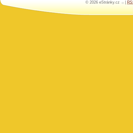
© 2026 eStránky.cz
|
RS