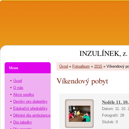
INZULÍNEK, z. 
Úvod
»
Fotoalbum
»
2015
»
Víkendový p
Menu
Víkendový pobyt
Úvod
O nás
Akce spolku
Neděle 11. 10.
Deníky pro diabetiky
Edukační přednášky
Datum:
11. 10. 
Dětské dia ambulance
Fotografií:
28
Složek:
0
Dia tabulky