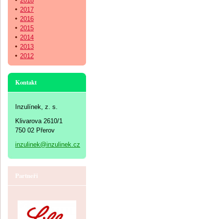
2018
2017
2016
2015
2014
2013
2012
Kontakt
Inzulínek, z. s.
Klivarova 2610/1
750 02 Přerov
inzulinek@inzulinek.cz
Partneři