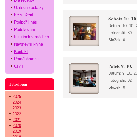
Dia recepty
Užitečné odkazy
Ke stažení
Sobota 10. 10
Podpořili nás
Datum:
10. 10. 
Poděkování
Fotografií:
80
Inzulínek v médiích
Složek:
0
Návštěvní kniha
Kontakt
Pomáháme si
Pátek 9. 10.
GIVT
Datum:
9. 10. 2
Fotografií:
32
Fotoalbum
Složek:
0
2025
2024
2023
2022
2021
2020
2019