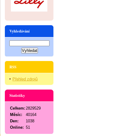
Vyhledávání
RSS
Přehled zdrojů
Statistiky
Celkem:
2829529
Měsíc:
40164
Den:
1038
Online:
51