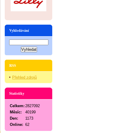
Vyhledávání
RSS
Přehled zdrojů
Statistiky
Celkem:
2827092
Měsíc:
40199
Den:
1173
Online:
62