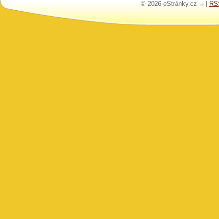
© 2026 eStránky.cz
|
RS