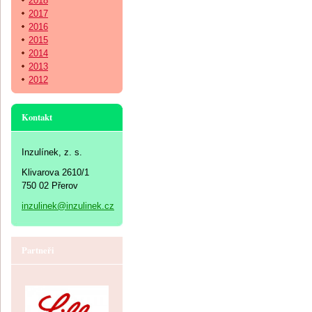
2018
2017
2016
2015
2014
2013
2012
Kontakt
Inzulínek, z. s.
Klivarova 2610/1
750 02 Přerov
inzulinek@inzulinek.cz
Partneři