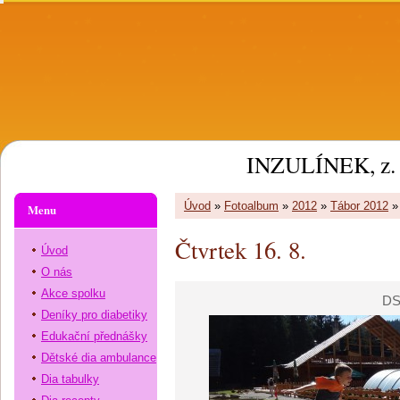
INZULÍNEK, z. 
Úvod
»
Fotoalbum
»
2012
»
Tábor 2012
Menu
Čtvrtek 16. 8.
Úvod
O nás
Akce spolku
DS
Deníky pro diabetiky
Edukační přednášky
Dětské dia ambulance
Dia tabulky