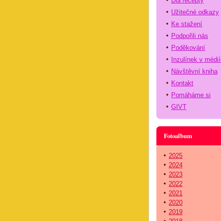
Dia recepty
Užitečné odkazy
Ke stažení
Podpořili nás
Poděkování
Inzulínek v médi
Návštěvní kniha
Kontakt
Pomáháme si
GIVT
Fotoalbum
2025
2024
2023
2022
2021
2020
2019