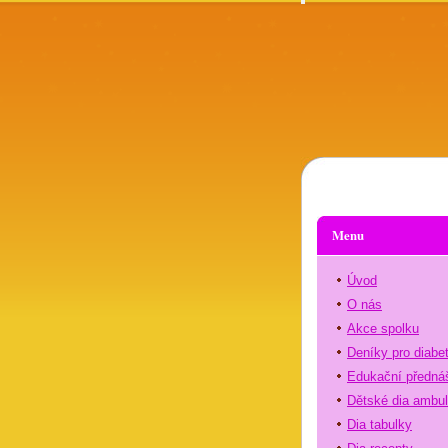
Menu
Úvod
O nás
Akce spolku
Deníky pro diabe
Edukační předná
Dětské dia ambu
Dia tabulky