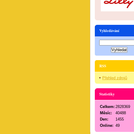
Vyhledávání
RSS
Přehled zdrojů
Statistiky
Celkem:
2828369
Měsíc:
40488
Den:
1455
Online:
49