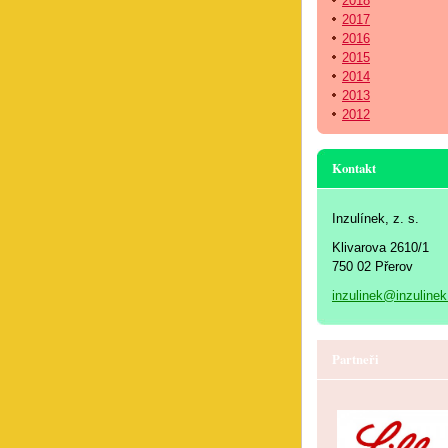
2018
2017
2016
2015
2014
2013
2012
Kontakt
Inzulínek, z. s.
Klivarova 2610/1
750 02 Přerov
inzulinek@inzulinek
Partneři