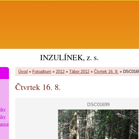
INZULÍNEK, z. s.
Úvod
»
Fotoalbum
»
2012
»
Tábor 2012
»
Čtvrtek 16. 8.
»
DSC016
Čtvrtek 16. 8.
DSC01699
tiky
šky
lance