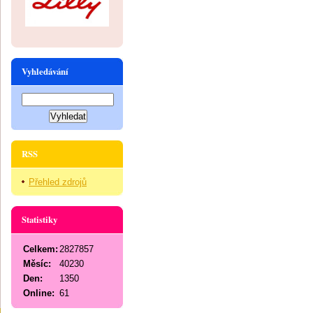
Vyhledávání
RSS
Přehled zdrojů
Statistiky
Celkem:
2827857
Měsíc:
40230
Den:
1350
Online:
61