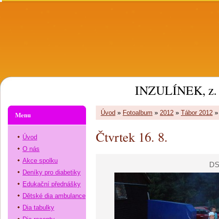
INZULÍNEK, z. 
Úvod
»
Fotoalbum
»
2012
»
Tábor 2012
Menu
Čtvrtek 16. 8.
Úvod
O nás
Akce spolku
DS
Deníky pro diabetiky
Edukační přednášky
Dětské dia ambulance
Dia tabulky