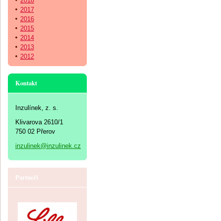
2018
2017
2016
2015
2014
2013
2012
Kontakt
Inzulínek, z. s.
Klivarova 2610/1
750 02 Přerov
inzulinek@inzulinek.cz
Partneři