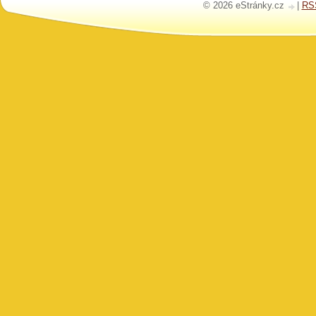
© 2026 eStránky.cz
|
RS