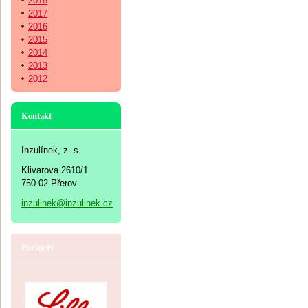
2018
2017
2016
2015
2014
2013
2012
Kontakt
Inzulínek, z. s.
Klivarova 2610/1
750 02 Přerov
inzulinek@inzulinek.cz
Partneři