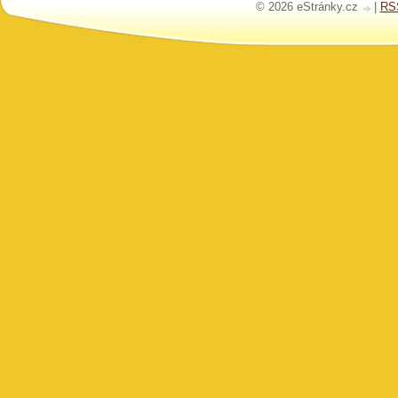
© 2026 eStránky.cz
|
RS