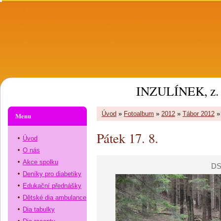
INZULÍNEK, z. 
Úvod
»
Fotoalbum
»
2012
»
Tábor 2012
Menu
Pátek 17. 8.
Úvod
O nás
Akce spolku
DS
Deníky pro diabetiky
Edukační přednášky
Dětské dia ambulance
Dia tabulky