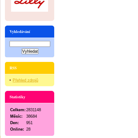
Vyhledávání
RSS
Přehled zdrojů
Statistiky
Celkem:
2831148
Měsíc:
38684
Den:
951
Online:
28