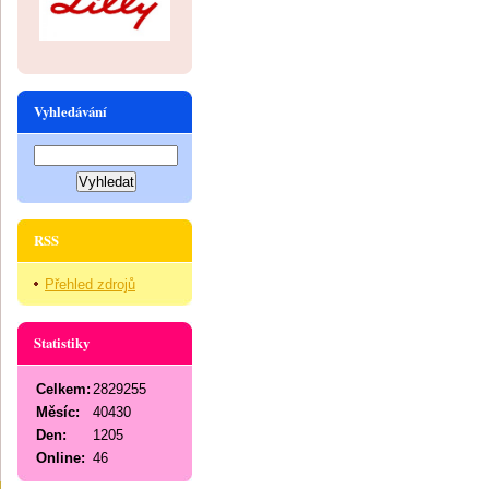
Vyhledávání
RSS
Přehled zdrojů
Statistiky
Celkem:
2829255
Měsíc:
40430
Den:
1205
Online:
46