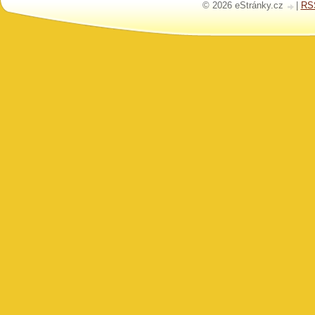
© 2026 eStránky.cz
|
RS