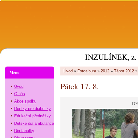
INZULÍNEK, z. 
Úvod
»
Fotoalbum
»
2012
»
Tábor 2012
Menu
Pátek 17. 8.
Úvod
O nás
Akce spolku
DS
Deníky pro diabetiky
Edukační přednášky
Dětské dia ambulance
Dia tabulky