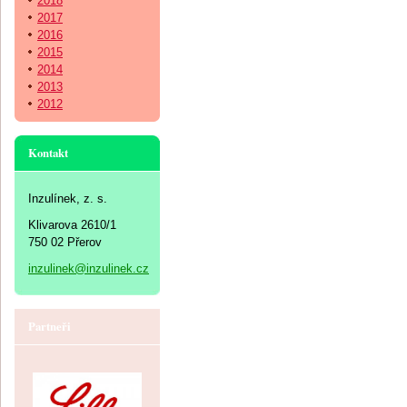
2018
2017
2016
2015
2014
2013
2012
Kontakt
Inzulínek, z. s.
Klivarova 2610/1
750 02 Přerov
inzulinek@inzulinek.cz
Partneři