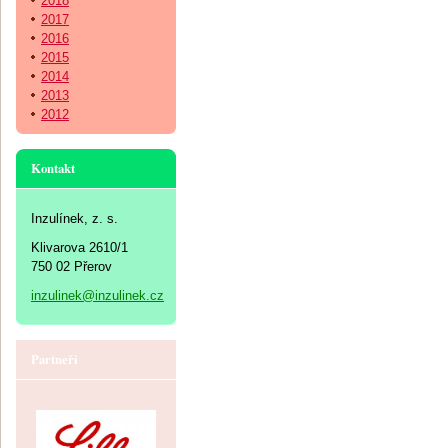
2018
2017
2016
2015
2014
2013
2012
Kontakt
Inzulínek, z. s.
Klivarova 2610/1
750 02 Přerov
inzulinek@inzulinek.cz
Partneři