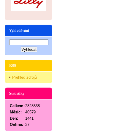
Vyhledávání
RSS
Přehled zdrojů
Statistiky
Celkem:
2828538
Měsíc:
40579
Den:
1441
Online:
37