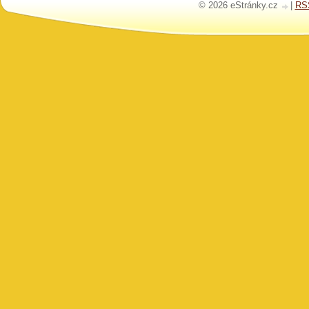
© 2026 eStránky.cz
|
RS