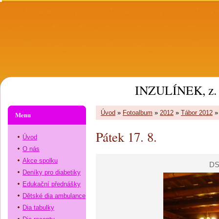
INZULÍNEK, z. 
Úvod
»
Fotoalbum
»
2012
»
Tábor 2012
Menu
Pátek 17. 8.
Úvod
O nás
Akce spolku
DS
Deníky pro diabetiky
Edukační přednášky
Dětské dia ambulance
Dia tabulky