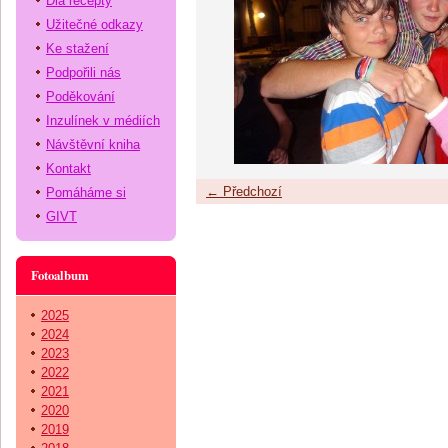
Dia recepty
Užitečné odkazy
Ke stažení
Podpořili nás
Poděkování
Inzulínek v médiích
Návštěvní kniha
Kontakt
← Předchozí
Pomáháme si
GIVT
Fotoalbum
2025
2024
2023
2022
2021
2020
2019