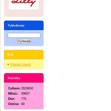
Vyhledávání
RSS
Přehled zdrojů
Statistiky
Celkem:
2829850
Měsíc:
39607
Den:
776
Online:
40