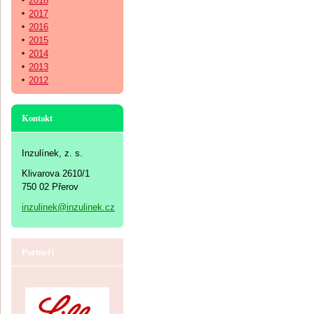
2018
2017
2016
2015
2014
2013
2012
Kontakt
Inzulínek, z. s.
Klivarova 2610/1
750 02 Přerov
inzulinek@inzulinek.cz
Partneři