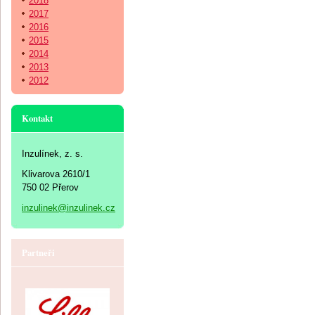
2018
2017
2016
2015
2014
2013
2012
Kontakt
Inzulínek, z. s.
Klivarova 2610/1
750 02 Přerov
inzulinek@inzulinek.cz
Partneři