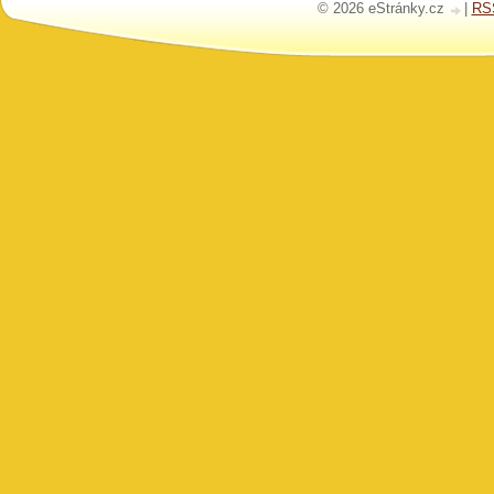
© 2026 eStránky.cz
|
RS