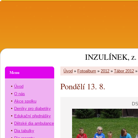
INZULÍNEK, z. 
Úvod
»
Fotoalbum
»
2012
»
Tábor 2012
Menu
Pondělí 13. 8.
Úvod
O nás
Akce spolku
DS
Deníky pro diabetiky
Edukační přednášky
Dětské dia ambulance
Dia tabulky