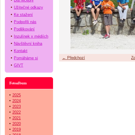
Dia recepty
Užitečné odkazy
Ke stažení
Podpořili nás
Poděkování
Inzulínek v médiích
Návštěvní kniha
Kontakt
← Předchozí
Zp
Pomáháme si
GIVT
Fotoalbum
2025
2024
2023
2022
2021
2020
2019